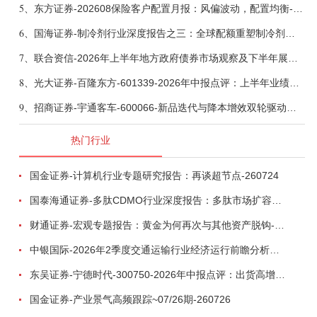
5、
东方证券-202608保险客户配置月报：风偏波动，配置均衡-260807
6、
国海证券-制冷剂行业深度报告之三：全球配额重塑制冷剂价值，AI材料开启氟化工新时代-260806
7、
联合资信-2026年上半年地方政府债券市场观察及下半年展望：积极财政政策提质增效，地方债务迈向长效治理-260806
8、
光大证券-百隆东方-601339-2026年中报点评：上半年业绩表现高增，国内外产能均有亮眼表现-260807
9、
招商证券-宇通客车-600066-新品迭代与降本增效双轮驱动，海外市场放量可期-260805
热门行业
国金证券-计算机行业专题研究报告：再谈超节点-260724
国泰海通证券-多肽CDMO行业深度报告：多肽市场扩容带动CDMO产能扩建-260727
财通证券-宏观专题报告：黄金为何再次与其他资产脱钩-260726
中银国际-2026年2季度交通运输行业经济运行前瞻分析：地缘冲突致航运和航空景气度分化，交通基础设施板块总体呈现稳健特征-260724
东吴证券-宁德时代-300750-2026年中报点评：出货高增业绩稳健，回购彰显龙头信心-260726
国金证券-产业景气高频跟踪~07/26期-260726