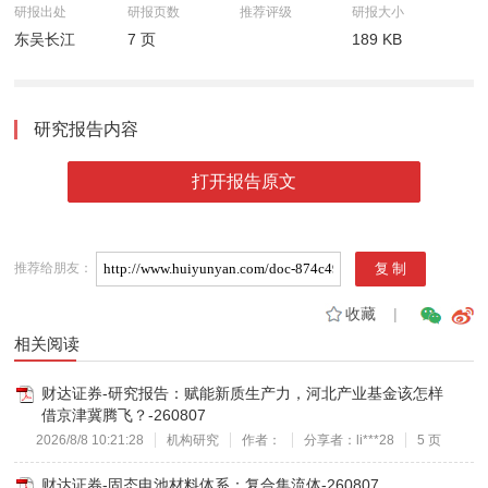
研报出处
研报页数
推荐评级
研报大小
东吴长江
7 页
189 KB
研究报告内容
打开报告原文
推荐给朋友：
收藏
|
相关阅读
财达证券-研究报告：赋能新质生产力，河北产业基金该怎样
借京津冀腾飞？-260807
2026/8/8 10:21:28
机构研究
作者：
分享者：li***28
5 页
财达证券-固态电池材料体系：复合集流体-260807