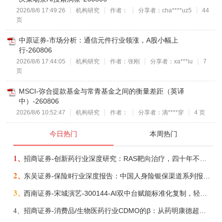
2026/8/6 17:49:26
机构研究
作者：
分享者：cha****uz5
44
页
中原证券-市场分析：通信元件行业领涨，A股小幅上
行-260806
2026/8/6 17:44:05
机构研究
作者：张刚
分享者：xa***iu
7
页
MSCI-弥合提款基金与常青基金之间的衡量差距（英译
中）-260806
2026/8/6 10:52:47
机构研究
作者：
分享者：滴****穿
4 页
今日热门
本周热门
1、
招商证券-创新药行业深度研究：RAS靶向治疗，四十年不可成药的终结，与终结之后的治疗格局演化-260805
2、
东吴证券-保险Ⅱ行业深度报告：中国人身险银保渠道系列报告二，他山之石，可以攻玉-260806
3、
西南证券-宋城演艺-300144-AI双中台赋能标准化复制，轻重资产双轮打开文旅成长新空间-260731
4、
招商证券-消费品/生物医药行业CDMO的β：从药明康德超预期，看好中国CDMO头部公司成长空间-260805