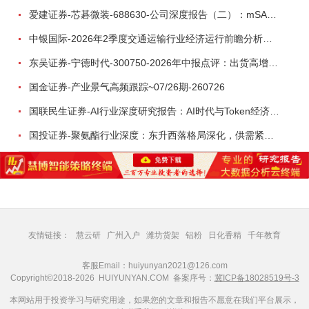
爱建证券-芯碁微装-688630-公司深度报告（二）：mSAP带动LDI量价齐升，大尺寸封装打开成长空间-260722
中银国际-2026年2季度交通运输行业经济运行前瞻分析：地缘冲突致航运和航空景气度分化，交通基础设施板块总体呈现稳健特征-260724
东吴证券-宁德时代-300750-2026年中报点评：出货高增业绩稳健，回购彰显龙头信心-260726
国金证券-产业景气高频跟踪~07/26期-260726
国联民生证券-AI行业深度研究报告：AI时代与Token经济，从技术符号到数字石油-260801
国投证券-聚氨酯行业深度：东升西落格局深化，供需紧平衡驱动盈利修复-260804
友情链接：
慧云研
广州入户
潍坊货架
铝粉
日化香精
千年教育
客服Email：huiyunyan2021@126.com
Copyright©2018-2026 HUIYUNYAN.COM 备案序号：
冀ICP备18028519号-3
本网站用于投资学习与研究用途，如果您的文章和报告不愿意在我们平台展示，