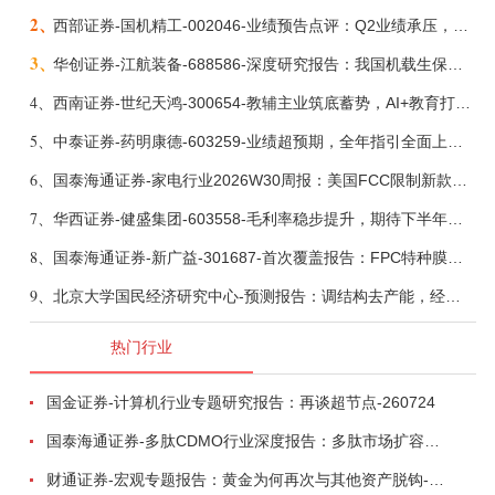
2、
西部证券-国机精工-002046-业绩预告点评：Q2业绩承压，看好金刚石散热与特种轴承业务-260804
3、
华创证券-江航装备-688586-深度研究报告：我国机载生保与燃油系统核心供应商，发力“民机+军贸+特种制冷”新质新域——华创交运|航空强国系列（十二）-260804
4、
西南证券-世纪天鸿-300654-教辅主业筑底蓄势，AI+教育打开第二曲线-260729
5、
中泰证券-药明康德-603259-业绩超预期，全年指引全面上调-260803
6、
国泰海通证券-家电行业2026W30周报：美国FCC限制新款扫地机认证，8月空调排产下滑-260804
7、
华西证券-健盛集团-603558-毛利率稳步提升，期待下半年无缝加速-260804
8、
国泰海通证券-新广益-301687-首次覆盖报告：FPC特种膜筑基，向“声~光~电”高阶特种材料平台跨越-260804
9、
北京大学国民经济研究中心-预测报告：调结构去产能，经济总量暂时回调-260804
热门行业
国金证券-计算机行业专题研究报告：再谈超节点-260724
国泰海通证券-多肽CDMO行业深度报告：多肽市场扩容带动CDMO产能扩建-260727
财通证券-宏观专题报告：黄金为何再次与其他资产脱钩-260726