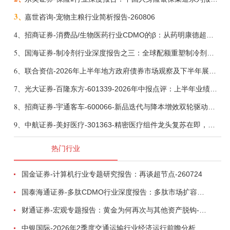
3、
嘉世咨询-宠物主粮行业简析报告-260806
4、
招商证券-消费品/生物医药行业CDMO的β：从药明康德超预期，看好中国CDMO头部公司成长空间-260805
5、
国海证券-制冷剂行业深度报告之三：全球配额重塑制冷剂价值，AI材料开启氟化工新时代-260806
6、
联合资信-2026年上半年地方政府债券市场观察及下半年展望：积极财政政策提质增效，地方债务迈向长效治理-260806
7、
光大证券-百隆东方-601339-2026年中报点评：上半年业绩表现高增，国内外产能均有亮眼表现-260807
8、
招商证券-宇通客车-600066-新品迭代与降本增效双轮驱动，海外市场放量可期-260805
9、
中航证券-美好医疗-301363-精密医疗组件龙头复苏在即，脑机接口打开成长新空间-260803
热门行业
国金证券-计算机行业专题研究报告：再谈超节点-260724
国泰海通证券-多肽CDMO行业深度报告：多肽市场扩容带动CDMO产能扩建-260727
财通证券-宏观专题报告：黄金为何再次与其他资产脱钩-260726
中银国际-2026年2季度交通运输行业经济运行前瞻分析：地缘冲突致航运和航空景气度分化，交通基础设施板块总体呈现稳健特征-260724