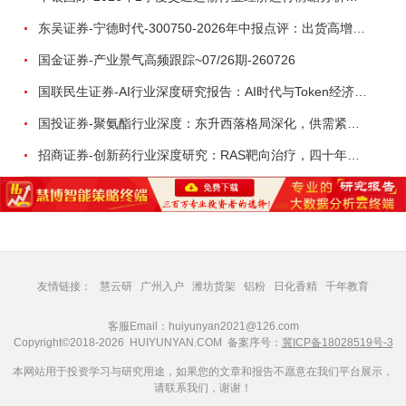
东吴证券-宁德时代-300750-2026年中报点评：出货高增业绩稳健，回购彰显龙头信心-260726
国金证券-产业景气高频跟踪~07/26期-260726
国联民生证券-AI行业深度研究报告：AI时代与Token经济，从技术符号到数字石油-260801
国投证券-聚氨酯行业深度：东升西落格局深化，供需紧平衡驱动盈利修复-260804
招商证券-创新药行业深度研究：RAS靶向治疗，四十年不可成药的终结，与终结之后的治疗格局演化-260805
友情链接：
慧云研
广州入户
潍坊货架
铝粉
日化香精
千年教育
客服Email：huiyunyan2021@126.com
Copyright©2018-2026 HUIYUNYAN.COM 备案序号：
冀ICP备18028519号-3
本网站用于投资学习与研究用途，如果您的文章和报告不愿意在我们平台展示，
请联系我们，谢谢！