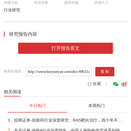
研报出处
研报页数
推荐评级
研报大小
行业研究
研究报告内容
打开报告原文
推荐给朋友：
收藏
|
相关阅读
今日热门
本周热门
1、
招商证券-创新药行业深度研究：RAS靶向治疗，四十年不可成药的终结，与终结之后的治疗格局演化-260805
2、
东吴证券-保险Ⅱ行业深度报告：中国人身险银保渠道系列报告二，他山之石，可以攻玉-260806