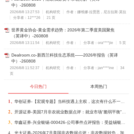
中）-260808
2026/8/8 13:27:53
机构研究
作者：娜维娜·拉贾恩，尼古拉斯·莫拉
分享者：12***26
21 页
世界黄金协会-黄金需求趋势：2026年第二季度美国聚焦
（英译中）-260808
2026/8/8 13:11:54
机构研究
作者：
分享者：ora****jie
5 页
Dealroom.co-新西兰科技生态系统——2026年报告（英译
中）-260808
2026/8/8 11:52:37
机构研究
作者：
分享者：jan****ine
34
页
今日热门
本周热门
1、
华创证券-【宏观专题】当科技遇上主权，这次有什么不一样？——海外科技思辨系列五-260808
2、
开源证券-美国7月非农就业数据点评：就业市场“脆弱平衡”，美联储加息动力并不高-260808
3、
华鑫证券-兴业银锡-000426-公司事件点评报告：受益锡银产品涨价，H1利润大幅预增-260807
4、
光大证券-2026年7月美国非农数据点评：非农数据转负，加息预期继续收敛-260808