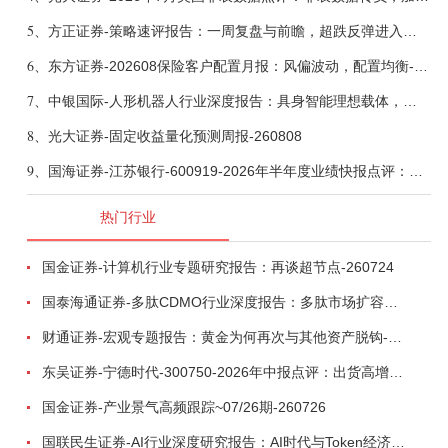
5、
方正证券-策略速评报告：一周复盘与前瞻，超跌反弹进入攻坚期-260808
6、
东方证券-202608保险客户配置月报：风偏波动，配置均衡-260807
7、
中银国际-人形机器人行业深度报告：具身智能理想载体，奇点渐至未来可期-260808
8、
光大证券-固定收益量化预测周报-260808
9、
国海证券-江苏银行-600919-2026年半年度业绩快报点评：营收加速增长，风险抵补能力充足-260807
热门行业
国金证券-计算机行业专题研究报告：再谈超节点-260724
国泰海通证券-多肽CDMO行业深度报告：多肽市场扩容带动CDMO产能扩建-260727
财通证券-宏观专题报告：黄金为何再次与其他资产脱钩-260726
东吴证券-宁德时代-300750-2026年中报点评：出货高增业绩稳健，回购彰显龙头信心-260726
国金证券-产业景气高频跟踪~07/26期-260726
国联民生证券-AI行业深度研究报告：AI时代与Token经济，从技术符号到数字石油-260801