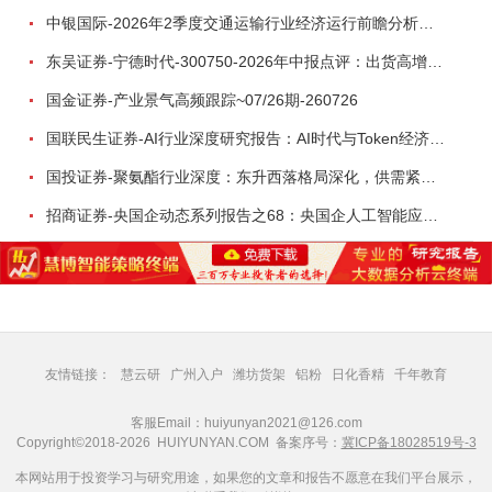
中银国际-2026年2季度交通运输行业经济运行前瞻分析：地缘冲突致航运和航空景气度分化，交通基础设施板块总体呈现稳健特征-260724
东吴证券-宁德时代-300750-2026年中报点评：出货高增业绩稳健，回购彰显龙头信心-260726
国金证券-产业景气高频跟踪~07/26期-260726
国联民生证券-AI行业深度研究报告：AI时代与Token经济，从技术符号到数字石油-260801
国投证券-聚氨酯行业深度：东升西落格局深化，供需紧平衡驱动盈利修复-260804
招商证券-央国企动态系列报告之68：央国企人工智能应用场景专题-260803
友情链接：
慧云研
广州入户
潍坊货架
铝粉
日化香精
千年教育
客服Email：huiyunyan2021@126.com
Copyright©2018-2026 HUIYUNYAN.COM 备案序号：
冀ICP备18028519号-3
本网站用于投资学习与研究用途，如果您的文章和报告不愿意在我们平台展示，