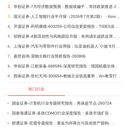
2、
华创证券-7月经济数据预测：数据或偏平，等待政策推进-260805
3、
国元证券-人工智能行业半月报（2026年7月第2期）：Kimi K3发布，引领开源大模型发展-260805
4、
开源证券-药明康德-603259-公司信息更新报告：TIDES业务超预期增长，小分子D&M加速向上-260805
5、
招商证券-A股流动性与风格跟踪月报：布局成长超跌反弹，保留部分再平衡配置-260805
6、
上海证券-汽车与零部件行业周报：比亚迪机器人“小迪”8月亮相，“人工智能+”赋能邮政无人机无人车加速落地-260805
7、
嘉世咨询-宠物主粮行业简析报告-260806
8、
华创证券-江航装备-688586-深度研究报告：我国机载生保与燃油系统核心供应商，发力“民机+军贸+特种制冷”新质新域——华创交运|航空强国系列（十二）-260804
9、
西南证券-世纪天鸿-300654-教辅主业筑底蓄势，AI+教育打开第二曲线-260729
热门行业
国金证券-计算机行业专题研究报告：再谈超节点-260724
国泰海通证券-多肽CDMO行业深度报告：多肽市场扩容带动CDMO产能扩建-260727
财通证券-宏观专题报告：黄金为何再次与其他资产脱钩-260726