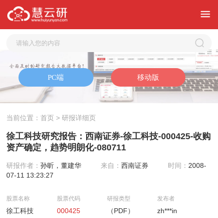
当前位置：
首页
> 研报详细页
徐工科技研究报告：西南证券-徐工科技-000425-收购
资产确定，趋势明朗化-080711
研报作者：
孙昕，董建华
来自：
西南证券
时间：
2008-
07-11 13:23:27
股票名称
股票代码
研报类型
发布者
徐工科技
000425
（PDF）
zh***in