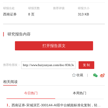
研报出处
研报页数
推荐评级
研报大小
西南证券
8 页
313 KB
研究报告内容
打开报告原文
推荐给朋友：
收藏
|
相关阅读
今日热门
本周热门
1、
西南证券-宋城演艺-300144-AI双中台赋能标准化复制，轻重资产双轮打开文旅成长新空间-260731