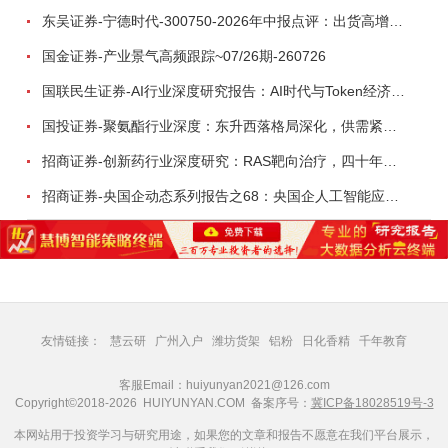
东吴证券-宁德时代-300750-2026年中报点评：出货高增业绩稳健，回购彰显龙头信心-260726
国金证券-产业景气高频跟踪~07/26期-260726
国联民生证券-AI行业深度研究报告：AI时代与Token经济，从技术符号到数字石油-260801
国投证券-聚氨酯行业深度：东升西落格局深化，供需紧平衡驱动盈利修复-260804
招商证券-创新药行业深度研究：RAS靶向治疗，四十年不可成药的终结，与终结之后的治疗格局演化-260805
招商证券-央国企动态系列报告之68：央国企人工智能应用场景专题-260803
友情链接：
慧云研
广州入户
潍坊货架
铝粉
日化香精
千年教育
客服Email：huiyunyan2021@126.com
Copyright©2018-2026 HUIYUNYAN.COM 备案序号：
冀ICP备18028519号-3
本网站用于投资学习与研究用途，如果您的文章和报告不愿意在我们平台展示，