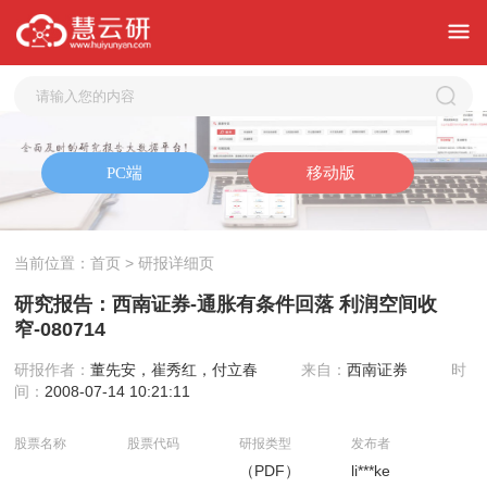
当前位置：
首页
> 研报详细页
研究报告：西南证券-通胀有条件回落 利润空间收
窄-080714
研报作者：
董先安，崔秀红，付立春
来自：
西南证券
时
间：
2008-07-14 10:21:11
股票名称
股票代码
研报类型
发布者
（PDF）
li***ke