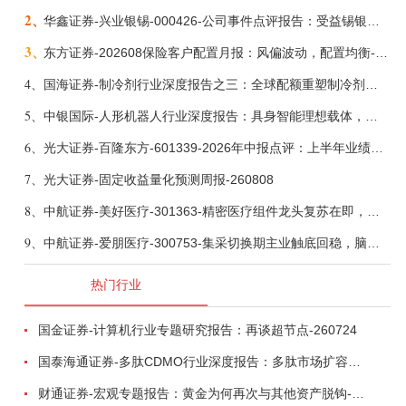
2、
华鑫证券-兴业银锡-000426-公司事件点评报告：受益锡银产品涨价，H1利润大幅预增-260807
3、
东方证券-202608保险客户配置月报：风偏波动，配置均衡-260807
4、
国海证券-制冷剂行业深度报告之三：全球配额重塑制冷剂价值，AI材料开启氟化工新时代-260806
5、
中银国际-人形机器人行业深度报告：具身智能理想载体，奇点渐至未来可期-260808
6、
光大证券-百隆东方-601339-2026年中报点评：上半年业绩表现高增，国内外产能均有亮眼表现-260807
7、
光大证券-固定收益量化预测周报-260808
8、
中航证券-美好医疗-301363-精密医疗组件龙头复苏在即，脑机接口打开成长新空间-260803
9、
中航证券-爱朋医疗-300753-集采切换期主业触底回稳，脑科学产品矩阵进入商业化验证-260804
热门行业
国金证券-计算机行业专题研究报告：再谈超节点-260724
国泰海通证券-多肽CDMO行业深度报告：多肽市场扩容带动CDMO产能扩建-260727
财通证券-宏观专题报告：黄金为何再次与其他资产脱钩-260726