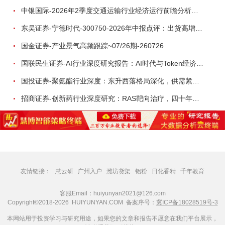
中银国际-2026年2季度交通运输行业经济运行前瞻分析：地缘冲突致航运和航空景气度分化，交通基础设施板块总体呈现稳健特征-260724
东吴证券-宁德时代-300750-2026年中报点评：出货高增业绩稳健，回购彰显龙头信心-260726
国金证券-产业景气高频跟踪~07/26期-260726
国联民生证券-AI行业深度研究报告：AI时代与Token经济，从技术符号到数字石油-260801
国投证券-聚氨酯行业深度：东升西落格局深化，供需紧平衡驱动盈利修复-260804
招商证券-创新药行业深度研究：RAS靶向治疗，四十年不可成药的终结，与终结之后的治疗格局演化-260805
友情链接：
慧云研
广州入户
潍坊货架
铝粉
日化香精
千年教育
客服Email：huiyunyan2021@126.com
Copyright©2018-2026 HUIYUNYAN.COM 备案序号：
冀ICP备18028519号-3
本网站用于投资学习与研究用途，如果您的文章和报告不愿意在我们平台展示，