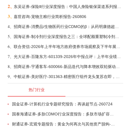
2、
东吴证券-保险Ⅱ行业深度报告：中国人身险银保渠道系列报告二，他山之石，可以攻玉-260806
3、
嘉世咨询-宠物主粮行业简析报告-260806
4、
招商证券-消费品/生物医药行业CDMO的β：从药明康德超预期，看好中国CDMO头部公司成长空间-260805
5、
国海证券-制冷剂行业深度报告之三：全球配额重塑制冷剂价值，AI材料开启氟化工新时代-260806
6、
联合资信-2026年上半年地方政府债券市场观察及下半年展望：积极财政政策提质增效，地方债务迈向长效治理-260806
7、
光大证券-百隆东方-601339-2026年中报点评：上半年业绩表现高增，国内外产能均有亮眼表现-260807
8、
招商证券-宇通客车-600066-新品迭代与降本增效双轮驱动，海外市场放量可期-260805
9、
中航证券-美好医疗-301363-精密医疗组件龙头复苏在即，脑机接口打开成长新空间-260803
热门行业
国金证券-计算机行业专题研究报告：再谈超节点-260724
国泰海通证券-多肽CDMO行业深度报告：多肽市场扩容带动CDMO产能扩建-260727
财通证券-宏观专题报告：黄金为何再次与其他资产脱钩-260726