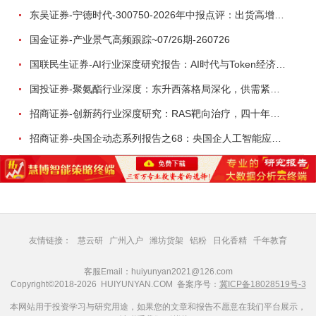
东吴证券-宁德时代-300750-2026年中报点评：出货高增业绩稳健，回购彰显龙头信心-260726
国金证券-产业景气高频跟踪~07/26期-260726
国联民生证券-AI行业深度研究报告：AI时代与Token经济，从技术符号到数字石油-260801
国投证券-聚氨酯行业深度：东升西落格局深化，供需紧平衡驱动盈利修复-260804
招商证券-创新药行业深度研究：RAS靶向治疗，四十年不可成药的终结，与终结之后的治疗格局演化-260805
招商证券-央国企动态系列报告之68：央国企人工智能应用场景专题-260803
友情链接：
慧云研
广州入户
潍坊货架
铝粉
日化香精
千年教育
客服Email：huiyunyan2021@126.com
Copyright©2018-2026 HUIYUNYAN.COM 备案序号：
冀ICP备18028519号-3
本网站用于投资学习与研究用途，如果您的文章和报告不愿意在我们平台展示，