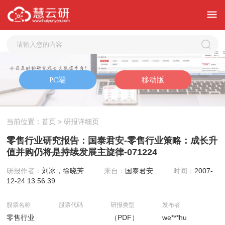
当前位置：
首页
> 研报详细页
零售行业研究报告：国泰君安-零售行业策略：成长升
值并购仍将是持续发展主旋律-071224
研报作者：
刘冰，徐晓芳
来自：
国泰君安
时间：
2007-
12-24 13:56:39
股票名称
股票代码
研报类型
发布者
零售行业
（PDF）
we***hu