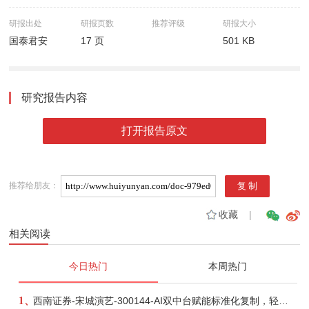
研报出处
研报页数
推荐评级
研报大小
国泰君安
17 页
501 KB
研究报告内容
打开报告原文
推荐给朋友：
收藏
|
相关阅读
今日热门
本周热门
1、
西南证券-宋城演艺-300144-AI双中台赋能标准化复制，轻重资产双轮打开文旅成长新空间-260731