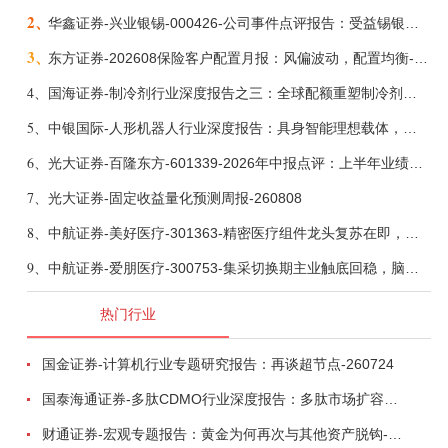
2、
华鑫证券-兴业银锡-000426-公司事件点评报告：受益锡银产品涨价，H1利润大幅预增-260807
3、
东方证券-202608保险客户配置月报：风偏波动，配置均衡-260807
4、
国海证券-制冷剂行业深度报告之三：全球配额重塑制冷剂价值，AI材料开启氟化工新时代-260806
5、
中银国际-人形机器人行业深度报告：具身智能理想载体，奇点渐至未来可期-260808
6、
光大证券-百隆东方-601339-2026年中报点评：上半年业绩表现高增，国内外产能均有亮眼表现-260807
7、
光大证券-固定收益量化预测周报-260808
8、
中航证券-美好医疗-301363-精密医疗组件龙头复苏在即，脑机接口打开成长新空间-260803
9、
中航证券-爱朋医疗-300753-集采切换期主业触底回稳，脑科学产品矩阵进入商业化验证-260804
热门行业
国金证券-计算机行业专题研究报告：再谈超节点-260724
国泰海通证券-多肽CDMO行业深度报告：多肽市场扩容带动CDMO产能扩建-260727
财通证券-宏观专题报告：黄金为何再次与其他资产脱钩-260726