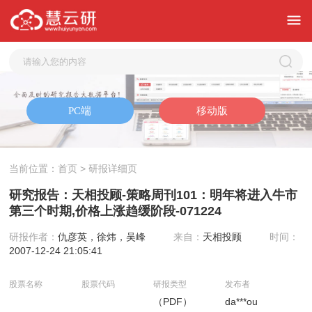
当前位置：
首页
> 研报详细页
研究报告：天相投顾-策略周刊101：明年将进入牛市
第三个时期,价格上涨趋缓阶段-071224
研报作者：
仇彦英，徐炜，吴峰
来自：
天相投顾
时间：
2007-12-24 21:05:41
股票名称
股票代码
研报类型
发布者
（PDF）
da***ou