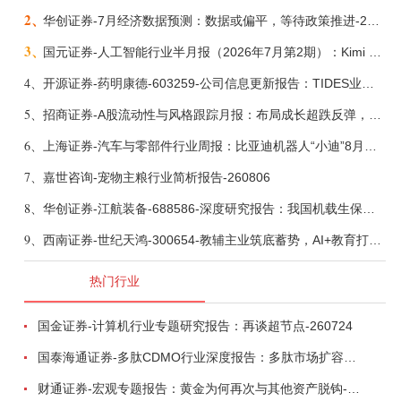
2、
华创证券-7月经济数据预测：数据或偏平，等待政策推进-260805
3、
国元证券-人工智能行业半月报（2026年7月第2期）：Kimi K3发布，引领开源大模型发展-260805
4、
开源证券-药明康德-603259-公司信息更新报告：TIDES业务超预期增长，小分子D&M加速向上-260805
5、
招商证券-A股流动性与风格跟踪月报：布局成长超跌反弹，保留部分再平衡配置-260805
6、
上海证券-汽车与零部件行业周报：比亚迪机器人“小迪”8月亮相，“人工智能+”赋能邮政无人机无人车加速落地-260805
7、
嘉世咨询-宠物主粮行业简析报告-260806
8、
华创证券-江航装备-688586-深度研究报告：我国机载生保与燃油系统核心供应商，发力“民机+军贸+特种制冷”新质新域——华创交运|航空强国系列（十二）-260804
9、
西南证券-世纪天鸿-300654-教辅主业筑底蓄势，AI+教育打开第二曲线-260729
热门行业
国金证券-计算机行业专题研究报告：再谈超节点-260724
国泰海通证券-多肽CDMO行业深度报告：多肽市场扩容带动CDMO产能扩建-260727
财通证券-宏观专题报告：黄金为何再次与其他资产脱钩-260726