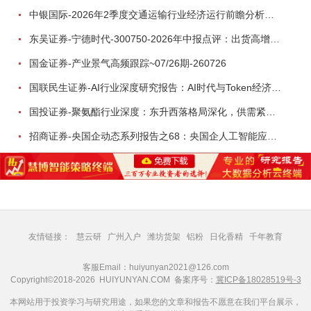
中银国际-2026年2季度交通运输行业经济运行前瞻分析：地缘冲突致航运和航空景气度分化，交通基础设施板块总体呈现稳健特征-260724
东吴证券-宁德时代-300750-2026年中报点评：出货高增业绩稳健，回购彰显龙头信心-260726
国金证券-产业景气高频跟踪~07/26期-260726
国联民生证券-AI行业深度研究报告：AI时代与Token经济，从技术符号到数字石油-260801
国投证券-聚氨酯行业深度：东升西落格局深化，供需紧平衡驱动盈利修复-260804
招商证券-央国企动态系列报告之68：央国企人工智能应用场景专题-260803
友情链接：
慧云研
广州入户
潍坊货架
铝粉
日化香精
千年教育
客服Email：huiyunyan2021@126.com
Copyright©2018-2026 HUIYUNYAN.COM 备案序号：
冀ICP备18028519号-3
本网站用于投资学习与研究用途，如果您的文章和报告不愿意在我们平台展示，