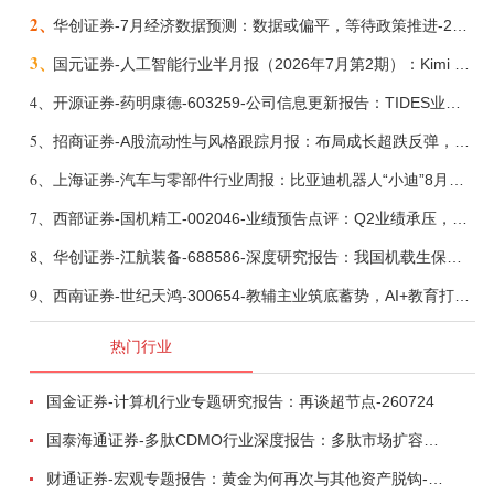
2、
华创证券-7月经济数据预测：数据或偏平，等待政策推进-260805
3、
国元证券-人工智能行业半月报（2026年7月第2期）：Kimi K3发布，引领开源大模型发展-260805
4、
开源证券-药明康德-603259-公司信息更新报告：TIDES业务超预期增长，小分子D&M加速向上-260805
5、
招商证券-A股流动性与风格跟踪月报：布局成长超跌反弹，保留部分再平衡配置-260805
6、
上海证券-汽车与零部件行业周报：比亚迪机器人“小迪”8月亮相，“人工智能+”赋能邮政无人机无人车加速落地-260805
7、
西部证券-国机精工-002046-业绩预告点评：Q2业绩承压，看好金刚石散热与特种轴承业务-260804
8、
华创证券-江航装备-688586-深度研究报告：我国机载生保与燃油系统核心供应商，发力“民机+军贸+特种制冷”新质新域——华创交运|航空强国系列（十二）-260804
9、
西南证券-世纪天鸿-300654-教辅主业筑底蓄势，AI+教育打开第二曲线-260729
热门行业
国金证券-计算机行业专题研究报告：再谈超节点-260724
国泰海通证券-多肽CDMO行业深度报告：多肽市场扩容带动CDMO产能扩建-260727
财通证券-宏观专题报告：黄金为何再次与其他资产脱钩-260726