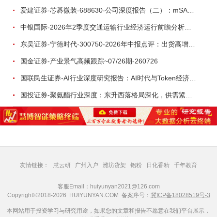
爱建证券-芯碁微装-688630-公司深度报告（二）：mSAP带动LDI量价齐升，大尺寸封装打开成长空间-260722
中银国际-2026年2季度交通运输行业经济运行前瞻分析：地缘冲突致航运和航空景气度分化，交通基础设施板块总体呈现稳健特征-260724
东吴证券-宁德时代-300750-2026年中报点评：出货高增业绩稳健，回购彰显龙头信心-260726
国金证券-产业景气高频跟踪~07/26期-260726
国联民生证券-AI行业深度研究报告：AI时代与Token经济，从技术符号到数字石油-260801
国投证券-聚氨酯行业深度：东升西落格局深化，供需紧平衡驱动盈利修复-260804
友情链接：
慧云研
广州入户
潍坊货架
铝粉
日化香精
千年教育
客服Email：huiyunyan2021@126.com
Copyright©2018-2026 HUIYUNYAN.COM 备案序号：
冀ICP备18028519号-3
本网站用于投资学习与研究用途，如果您的文章和报告不愿意在我们平台展示，