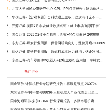
国投证券-大跌之后：总会有些变化-260809
3、
北京大学国民经济研究中心-CPI、PPI点评报告：能源价格继续下降，通胀率小幅走低-260809
4、
华创证券-【宏观专题】当科技遇上主权，这次有什么不一样？——海外科技思辨系列五-260808
5、
开源证券-美国7月非农就业数据点评：就业市场“脆弱平衡”，美联储加息动力并不高-260808
6、
国金证券-2026Q2债基全梳理：固收+的久期偏好-260808
7、
东方证券-煤炭行业周报：供需两端均向好，涨价开启-260809
8、
信达证券-钢铁行业周报：原燃料成本压力难消，钢企利润或短期承压-260809
9、
东吴证券-汽车零部件&机器人&缺电主线行业周报：宇树发行价确认，卡特彼勒重启中速机项目-260809
热门行业
国金证券-计算机行业专题研究报告：再谈超节点-260724
东吴证券-宇树科技-688836-人形机器人产业化奇点已至，商业化龙头向AGI迈进-260809
国泰海通证券-多肽CDMO行业深度报告：多肽市场扩容带动CDMO产能扩建-260727
财通证券-宏观专题报告：黄金为何再次与其他资产脱钩-260726