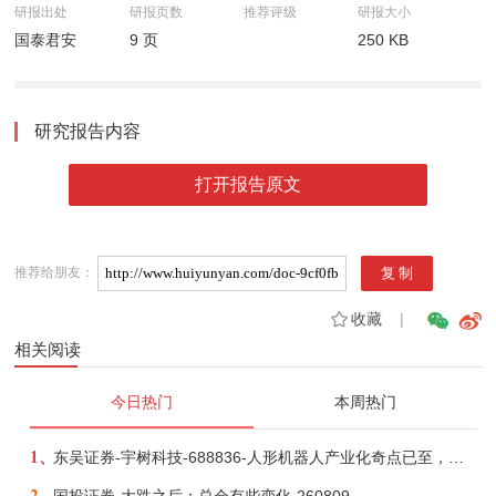
研报出处
研报页数
推荐评级
研报大小
国泰君安
9 页
250 KB
研究报告内容
打开报告原文
推荐给朋友：
收藏
|
相关阅读
今日热门
本周热门
1、
东吴证券-宇树科技-688836-人形机器人产业化奇点已至，商业化龙头向AGI迈进-260809
2、