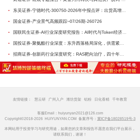
东吴证券-宁德时代-300750-2026年中报点评：出货高增业绩稳健，回购彰显龙头信心-260726
国金证券-产业景气高频跟踪~07/26期-260726
国联民生证券-AI行业深度研究报告：AI时代与Token经济，从技术符号到数字石油-260801
国投证券-聚氨酯行业深度：东升西落格局深化，供需紧平衡驱动盈利修复-260804
招商证券-创新药行业深度研究：RAS靶向治疗，四十年不可成药的终结，与终结之后的治疗格局演化-260805
友情链接：
慧云研
广州入户
潍坊货架
铝粉
日化香精
千年教育
客服Email：huiyunyan2021@126.com
Copyright©2018-2026 HUIYUNYAN.COM 备案序号：
冀ICP备18028519号-3
本网站用于投资学习与研究用途，如果您的文章和报告不愿意在我们平台展示，
请联系我们，谢谢！