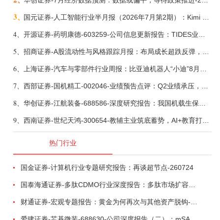
华创证券-7月经济数据预测：数据或偏平，等待政策推进-260805
3、
国元证券-人工智能行业半月报（2026年7月第2期）：Kimi K3发布，引领开源大模型发展-260805
4、
开源证券-药明康德-603259-公司信息更新报告：TIDES业务超预期增长，小分子D&M加速向上-260805
5、
招商证券-A股流动性与风格跟踪月报：布局成长超跌反弹，保留部分再平衡配置-260805
6、
上海证券-汽车与零部件行业周报：比亚迪机器人“小迪”8月亮相，“人工智能+”赋能邮政无人机无人车加速落地-260805
7、
西部证券-国机精工-002046-业绩预告点评：Q2业绩承压，看好金刚石散热与特种轴承业务-260804
8、
华创证券-江航装备-688586-深度研究报告：我国机载生保与燃油系统核心供应商，发力“民机+军贸+特种制冷”新质新域——华创交运|航空强国系列（十二）-260804
9、
西南证券-世纪天鸿-300654-教辅主业筑底蓄势，AI+教育打开第二曲线-260729
热门行业
国金证券-计算机行业专题研究报告：再谈超节点-260724
国泰海通证券-多肽CDMO行业深度报告：多肽市场扩容带动CDMO产能扩建-260727
财通证券-宏观专题报告：黄金为何再次与其他资产脱钩-260726
爱建证券-芯碁微装-688630-公司深度报告（二）：mSAP带动LDI量价齐升，大尺寸封装打开成长空间-260722