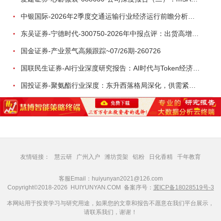
中银国际-2026年2季度交通运输行业经济运行前瞻分析：地缘冲突致航运和航空景气度分化，交通基础设施板块总体呈现稳健特征-260724
东吴证券-宁德时代-300750-2026年中报点评：出货高增业绩稳健，回购彰显龙头信心-260726
国金证券-产业景气高频跟踪~07/26期-260726
国联民生证券-AI行业深度研究报告：AI时代与Token经济，从技术符号到数字石油-260801
国投证券-聚氨酯行业深度：东升西落格局深化，供需紧平衡驱动盈利修复-260804
友情链接：
慧云研
广州入户
潍坊货架
铝粉
日化香精
千年教育
客服Email：huiyunyan2021@126.com
Copyright©2018-2026 HUIYUNYAN.COM 备案序号：
冀ICP备18028519号-3
本网站用于投资学习与研究用途，如果您的文章和报告不愿意在我们平台展示，
请联系我们，谢谢！