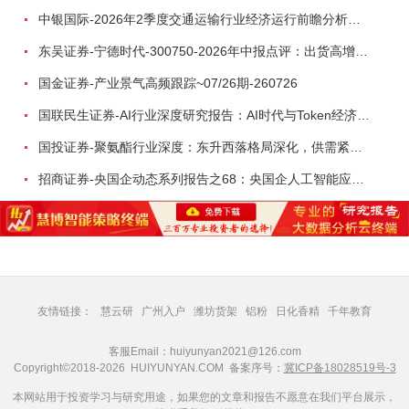
中银国际-2026年2季度交通运输行业经济运行前瞻分析：地缘冲突致航运和航空景气度分化，交通基础设施板块总体呈现稳健特征-260724
东吴证券-宁德时代-300750-2026年中报点评：出货高增业绩稳健，回购彰显龙头信心-260726
国金证券-产业景气高频跟踪~07/26期-260726
国联民生证券-AI行业深度研究报告：AI时代与Token经济，从技术符号到数字石油-260801
国投证券-聚氨酯行业深度：东升西落格局深化，供需紧平衡驱动盈利修复-260804
招商证券-央国企动态系列报告之68：央国企人工智能应用场景专题-260803
友情链接：
慧云研
广州入户
潍坊货架
铝粉
日化香精
千年教育
客服Email：huiyunyan2021@126.com
Copyright©2018-2026 HUIYUNYAN.COM 备案序号：
冀ICP备18028519号-3
本网站用于投资学习与研究用途，如果您的文章和报告不愿意在我们平台展示，