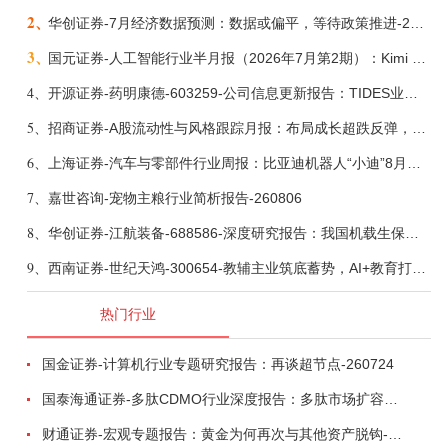
2、
华创证券-7月经济数据预测：数据或偏平，等待政策推进-260805
3、
国元证券-人工智能行业半月报（2026年7月第2期）：Kimi K3发布，引领开源大模型发展-260805
4、
开源证券-药明康德-603259-公司信息更新报告：TIDES业务超预期增长，小分子D&M加速向上-260805
5、
招商证券-A股流动性与风格跟踪月报：布局成长超跌反弹，保留部分再平衡配置-260805
6、
上海证券-汽车与零部件行业周报：比亚迪机器人“小迪”8月亮相，“人工智能+”赋能邮政无人机无人车加速落地-260805
7、
嘉世咨询-宠物主粮行业简析报告-260806
8、
华创证券-江航装备-688586-深度研究报告：我国机载生保与燃油系统核心供应商，发力“民机+军贸+特种制冷”新质新域——华创交运|航空强国系列（十二）-260804
9、
西南证券-世纪天鸿-300654-教辅主业筑底蓄势，AI+教育打开第二曲线-260729
热门行业
国金证券-计算机行业专题研究报告：再谈超节点-260724
国泰海通证券-多肽CDMO行业深度报告：多肽市场扩容带动CDMO产能扩建-260727
财通证券-宏观专题报告：黄金为何再次与其他资产脱钩-260726