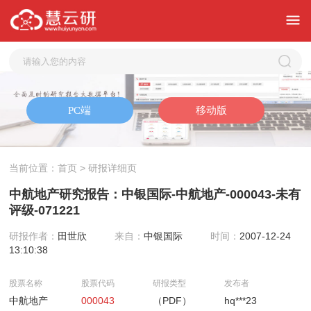
当前位置：
首页
> 研报详细页
中航地产研究报告：中银国际-中航地产-000043-未有
评级-071221
研报作者：
田世欣
来自：
中银国际
时间：
2007-12-24
13:10:38
股票名称
股票代码
研报类型
发布者
中航地产
000043
（PDF）
hq***23