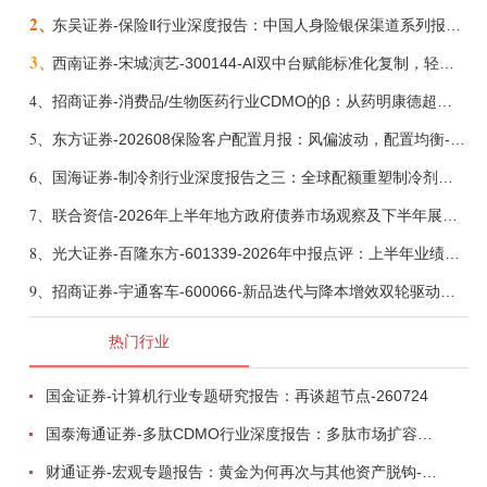
2、
东吴证券-保险Ⅱ行业深度报告：中国人身险银保渠道系列报告二，他山之石，可以攻玉-260806
3、
西南证券-宋城演艺-300144-AI双中台赋能标准化复制，轻重资产双轮打开文旅成长新空间-260731
4、
招商证券-消费品/生物医药行业CDMO的β：从药明康德超预期，看好中国CDMO头部公司成长空间-260805
5、
东方证券-202608保险客户配置月报：风偏波动，配置均衡-260807
6、
国海证券-制冷剂行业深度报告之三：全球配额重塑制冷剂价值，AI材料开启氟化工新时代-260806
7、
联合资信-2026年上半年地方政府债券市场观察及下半年展望：积极财政政策提质增效，地方债务迈向长效治理-260806
8、
光大证券-百隆东方-601339-2026年中报点评：上半年业绩表现高增，国内外产能均有亮眼表现-260807
9、
招商证券-宇通客车-600066-新品迭代与降本增效双轮驱动，海外市场放量可期-260805
热门行业
国金证券-计算机行业专题研究报告：再谈超节点-260724
国泰海通证券-多肽CDMO行业深度报告：多肽市场扩容带动CDMO产能扩建-260727
财通证券-宏观专题报告：黄金为何再次与其他资产脱钩-260726