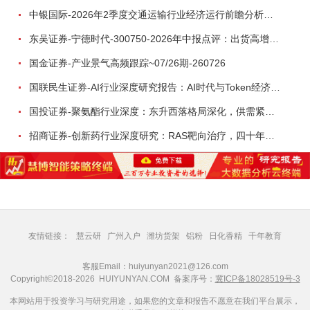
中银国际-2026年2季度交通运输行业经济运行前瞻分析：地缘冲突致航运和航空景气度分化，交通基础设施板块总体呈现稳健特征-260724
东吴证券-宁德时代-300750-2026年中报点评：出货高增业绩稳健，回购彰显龙头信心-260726
国金证券-产业景气高频跟踪~07/26期-260726
国联民生证券-AI行业深度研究报告：AI时代与Token经济，从技术符号到数字石油-260801
国投证券-聚氨酯行业深度：东升西落格局深化，供需紧平衡驱动盈利修复-260804
招商证券-创新药行业深度研究：RAS靶向治疗，四十年不可成药的终结，与终结之后的治疗格局演化-260805
友情链接：
慧云研
广州入户
潍坊货架
铝粉
日化香精
千年教育
客服Email：huiyunyan2021@126.com
Copyright©2018-2026 HUIYUNYAN.COM 备案序号：
冀ICP备18028519号-3
本网站用于投资学习与研究用途，如果您的文章和报告不愿意在我们平台展示，