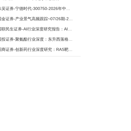
东吴证券-宁德时代-300750-2026年中报点评：出货高增业绩稳健，回购彰显龙头信心-260726
国金证券-产业景气高频跟踪~07/26期-260726
国联民生证券-AI行业深度研究报告：AI时代与Token经济，从技术符号到数字石油-260801
国投证券-聚氨酯行业深度：东升西落格局深化，供需紧平衡驱动盈利修复-260804
招商证券-创新药行业深度研究：RAS靶向治疗，四十年不可成药的终结，与终结之后的治疗格局演化-260805