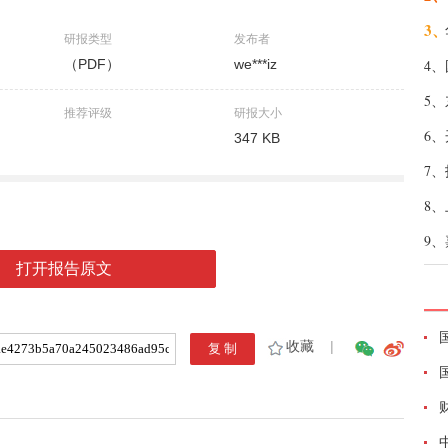
3、
研报类型
发布者
（PDF）
we***iz
4、
5、
推荐评级
研报大小
6、
347 KB
7、
8、
9、
打开报告原文
收藏
|