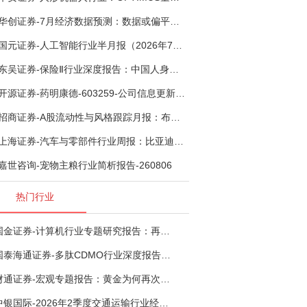
华创证券-7月经济数据预测：数据或偏平，等待政策推进-260805
国元证券-人工智能行业半月报（2026年7月第2期）：Kimi K3发布，引领开源大模型发展-260805
东吴证券-保险Ⅱ行业深度报告：中国人身险银保渠道系列报告二，他山之石，可以攻玉-260806
开源证券-药明康德-603259-公司信息更新报告：TIDES业务超预期增长，小分子D&M加速向上-260805
招商证券-A股流动性与风格跟踪月报：布局成长超跌反弹，保留部分再平衡配置-260805
上海证券-汽车与零部件行业周报：比亚迪机器人“小迪”8月亮相，“人工智能+”赋能邮政无人机无人车加速落地-260805
嘉世咨询-宠物主粮行业简析报告-260806
热门行业
国金证券-计算机行业专题研究报告：再谈超节点-260724
国泰海通证券-多肽CDMO行业深度报告：多肽市场扩容带动CDMO产能扩建-260727
财通证券-宏观专题报告：黄金为何再次与其他资产脱钩-260726
中银国际-2026年2季度交通运输行业经济运行前瞻分析：地缘冲突致航运和航空景气度分化，交通基础设施板块总体呈现稳健特征-260724