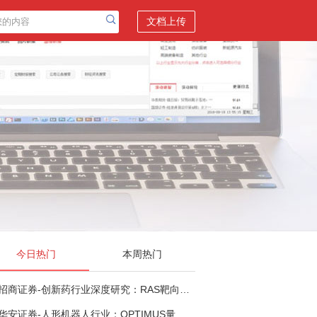
文档上传
今日热门
本周热门
招商证券-创新药行业深度研究：RAS靶向治疗，四十年不可成药的终结，与终结之后的治疗格局演化-260805
华安证券-人形机器人行业：OPTIMUS量产在即，核心零部件充分受益-260803