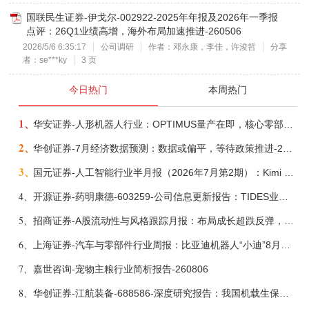
国联民生证券-伊戈尔-002922-2025年年报及2026年一季报
点评：26Q1业绩高增，海外布局加速推进-260506
2026/5/6 6:35:17
公司调研
作者：邓永康，李佳，许浚哲
分享
者：se***ky
3 页
今日热门
本周热门
1、
华安证券-人形机器人行业：OPTIMUS量产在即，核心零部件充分受益-260803
2、
华创证券-7月经济数据预测：数据或偏平，等待政策推进-260805
3、
国元证券-人工智能行业半月报（2026年7月第2期）：Kimi K3发布，引领开源大模型发展-260805
4、
开源证券-药明康德-603259-公司信息更新报告：TIDES业务超预期增长，小分子D&M加速向上-260805
5、
招商证券-A股流动性与风格跟踪月报：布局成长超跌反弹，保留部分再平衡配置-260805
6、
上海证券-汽车与零部件行业周报：比亚迪机器人“小迪”8月亮相，“人工智能+”赋能邮政无人机无人车加速落地-260805
7、
嘉世咨询-宠物主粮行业简析报告-260806
8、
华创证券-江航装备-688586-深度研究报告：我国机载生保与燃油系统核心供应商，发力“民机+军贸+特种制冷”新质新域——华创交运|航空强国系列（十二）-260804