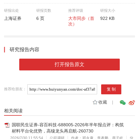
研报出处
研报页数
推荐评级
研报大小
上海证券
6 页
大市同步（首
922 KB
次）
研究报告内容
打开报告原文
推荐给朋友：
收藏
|
相关阅读
国联民生证券-容百科技-688005-2026年半年报点评：构筑
材料平台化优势，高镍龙头再启航-260730
2026/7/30 11:55:54
公司调研
作者：邓永康，李孝鹏，席子屹
分