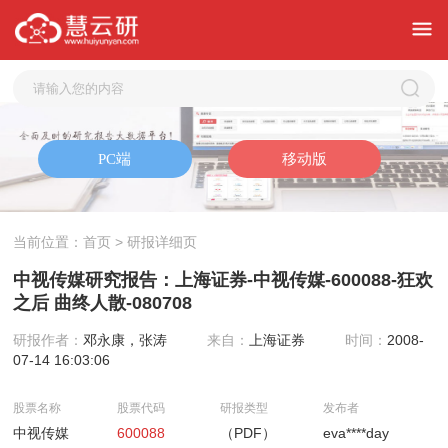
当前位置：
首页
> 研报详细页
中视传媒研究报告：上海证券-中视传媒-600088-狂欢
之后 曲终人散-080708
研报作者：
邓永康，张涛
来自：
上海证券
时间：
2008-
07-14 16:03:06
股票名称
股票代码
研报类型
发布者
中视传媒
600088
（PDF）
eva****day