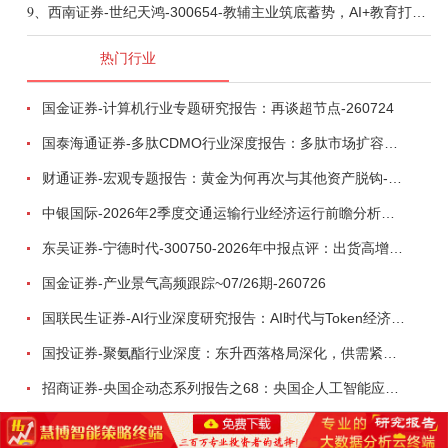
9、
西南证券-世纪天鸿-300654-教辅主业筑底蓄势，AI+教育打开第二曲线-260729
热门行业
国金证券-计算机行业专题研究报告：再谈超节点-260724
国泰海通证券-多肽CDMO行业深度报告：多肽市场扩容带动CDMO产能扩建-260727
财通证券-宏观专题报告：黄金为何再次与其他资产脱钩-260726
中银国际-2026年2季度交通运输行业经济运行前瞻分析：地缘冲突致航运和航空景气度分化，交通基础设施板块总体呈现稳健特征-260724
东吴证券-宁德时代-300750-2026年中报点评：出货高增业绩稳健，回购彰显龙头信心-260726
国金证券-产业景气高频跟踪~07/26期-260726
国联民生证券-AI行业深度研究报告：AI时代与Token经济，从技术符号到数字石油-260801
国投证券-聚氨酯行业深度：东升西落格局深化，供需紧平衡驱动盈利修复-260804
招商证券-央国企动态系列报告之68：央国企人工智能应用场景专题-260803