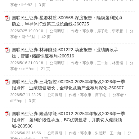
享者：li***92
3 页
国联民生证券-星源材质-300568-深度报告：隔膜盈利拐点
确立，半导体打造第二成长曲线-260725
2026/7/25 19:09:10
公司调研
作者：邓永康，席子屹，李孝鹏
分
享者：司****财
42 页
国联民生证券-林洋能源-601222-动态报告：业绩阶段承
压，智能+储能快速布局-260516
2026/5/16 21:03:18
公司调研
作者：邓永康，王一如，林誉韬
分
享者：se***oo
21 页
国联民生证券-三花智控-002050-2025年年报及2026年一季
报点评：业绩稳健增长，全球化及新产业布局深化-260507
2026/5/7 11:23:25
公司调研
作者：邓永康，席子屹
分享者：
di***ep
3 页
国联民生证券-隆基绿能-601012-2025年年报及2026年一季
报点评：盈利阶段性承压，BC优势显著，并购切入储能领
域-260506
2026/5/6 22:16:56
公司调研
作者：邓永康，朱碧野，王一如
分