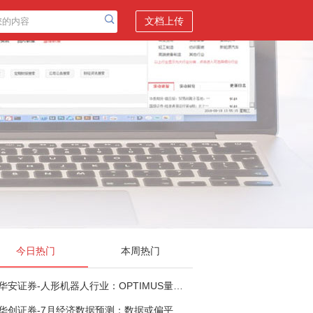
文档上传
今日热门
本周热门
华安证券-人形机器人行业：OPTIMUS量产在即，核心零部件充分受益-260803
华创证券-7月经济数据预测：数据或偏平，等待政策推进-260805