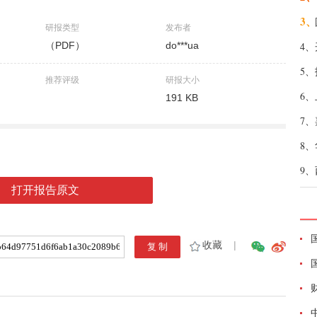
3、
研报类型
发布者
（PDF）
do***ua
4、
5、
推荐评级
研报大小
6、
191 KB
7、
8、
9、
打开报告原文
收藏
|