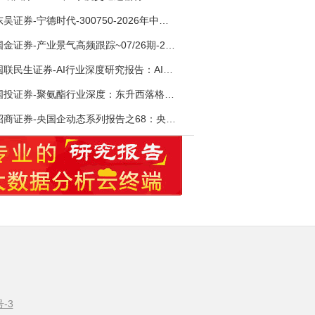
东吴证券-宁德时代-300750-2026年中报点评：出货高增业绩稳健，回购彰显龙头信心-260726
国金证券-产业景气高频跟踪~07/26期-260726
国联民生证券-AI行业深度研究报告：AI时代与Token经济，从技术符号到数字石油-260801
国投证券-聚氨酯行业深度：东升西落格局深化，供需紧平衡驱动盈利修复-260804
招商证券-央国企动态系列报告之68：央国企人工智能应用场景专题-260803
号-3