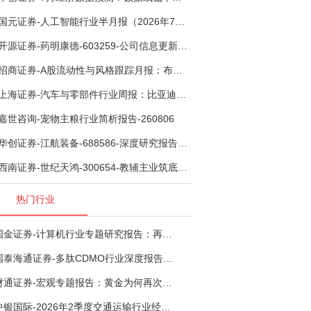
国元证券-人工智能行业半月报（2026年7月第2期）：Kimi K3发布，引领开源大模型发展-260805
开源证券-药明康德-603259-公司信息更新报告：TIDES业务超预期增长，小分子D&M加速向上-260805
招商证券-A股流动性与风格跟踪月报：布局成长超跌反弹，保留部分再平衡配置-260805
上海证券-汽车与零部件行业周报：比亚迪机器人“小迪”8月亮相，“人工智能+”赋能邮政无人机无人车加速落地-260805
嘉世咨询-宠物主粮行业简析报告-260806
华创证券-江航装备-688586-深度研究报告：我国机载生保与燃油系统核心供应商，发力“民机+军贸+特种制冷”新质新域——华创交运|航空强国系列（十二）-260804
西南证券-世纪天鸿-300654-教辅主业筑底蓄势，AI+教育打开第二曲线-260729
热门行业
国金证券-计算机行业专题研究报告：再谈超节点-260724
国泰海通证券-多肽CDMO行业深度报告：多肽市场扩容带动CDMO产能扩建-260727
财通证券-宏观专题报告：黄金为何再次与其他资产脱钩-260726
中银国际-2026年2季度交通运输行业经济运行前瞻分析：地缘冲突致航运和航空景气度分化，交通基础设施板块总体呈现稳健特征-260724