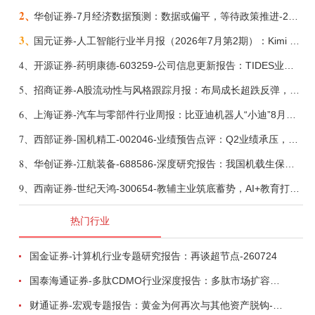
2、
华创证券-7月经济数据预测：数据或偏平，等待政策推进-260805
3、
国元证券-人工智能行业半月报（2026年7月第2期）：Kimi K3发布，引领开源大模型发展-260805
4、
开源证券-药明康德-603259-公司信息更新报告：TIDES业务超预期增长，小分子D&M加速向上-260805
5、
招商证券-A股流动性与风格跟踪月报：布局成长超跌反弹，保留部分再平衡配置-260805
6、
上海证券-汽车与零部件行业周报：比亚迪机器人“小迪”8月亮相，“人工智能+”赋能邮政无人机无人车加速落地-260805
7、
西部证券-国机精工-002046-业绩预告点评：Q2业绩承压，看好金刚石散热与特种轴承业务-260804
8、
华创证券-江航装备-688586-深度研究报告：我国机载生保与燃油系统核心供应商，发力“民机+军贸+特种制冷”新质新域——华创交运|航空强国系列（十二）-260804
9、
西南证券-世纪天鸿-300654-教辅主业筑底蓄势，AI+教育打开第二曲线-260729
热门行业
国金证券-计算机行业专题研究报告：再谈超节点-260724
国泰海通证券-多肽CDMO行业深度报告：多肽市场扩容带动CDMO产能扩建-260727
财通证券-宏观专题报告：黄金为何再次与其他资产脱钩-260726