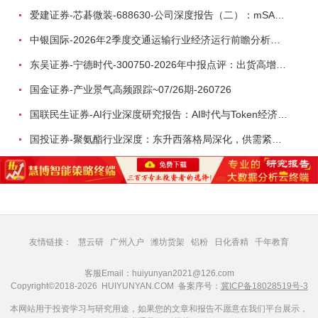
爱建证券-芯碁微装-688630-公司深度报告（二）：mSAP带动LDI量价齐升，大尺寸封装打开成长空间-260722
中银国际-2026年2季度交通运输行业经济运行前瞻分析：地缘冲突致航运和航空景气度分化，交通基础设施板块总体呈现稳健特征-260724
东吴证券-宁德时代-300750-2026年中报点评：出货高增业绩稳健，回购彰显龙头信心-260726
国金证券-产业景气高频跟踪~07/26期-260726
国联民生证券-AI行业深度研究报告：AI时代与Token经济，从技术符号到数字石油-260801
国投证券-聚氨酯行业深度：东升西落格局深化，供需紧平衡驱动盈利修复-260804
友情链接：
慧云研
广州入户
潍坊货架
铝粉
日化香精
千年教育
客服Email：huiyunyan2021@126.com
Copyright©2018-2026 HUIYUNYAN.COM 备案序号：
冀ICP备18028519号-3
本网站用于投资学习与研究用途，如果您的文章和报告不愿意在我们平台展示，