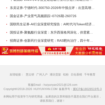
东吴证券-宁德时代-300750-2026年中报点评：出货高增业绩稳健，回购彰显龙头信心-260726
国金证券-产业景气高频跟踪~07/26期-260726
国联民生证券-AI行业深度研究报告：AI时代与Token经济，从技术符号到数字石油-260801
国投证券-聚氨酯行业深度：东升西落格局深化，供需紧平衡驱动盈利修复-260804
招商证券-创新药行业深度研究：RAS靶向治疗，四十年不可成药的终结，与终结之后的治疗格局演化-260805
友情链接：
慧云研
广州入户
潍坊货架
铝粉
日化香精
千年教育
客服Email：huiyunyan2021@126.com
Copyright©2018-2026 HUIYUNYAN.COM 备案序号：
冀ICP备18028519号-3
本网站用于投资学习与研究用途，如果您的文章和报告不愿意在我们平台展示，
请联系我们，谢谢！