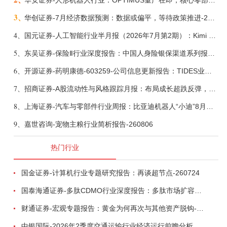
华安证券-人形机器人行业：OPTIMUS量产在即，核心零部件充分受益-260803
3、
华创证券-7月经济数据预测：数据或偏平，等待政策推进-260805
4、
国元证券-人工智能行业半月报（2026年7月第2期）：Kimi K3发布，引领开源大模型发展-260805
5、
东吴证券-保险Ⅱ行业深度报告：中国人身险银保渠道系列报告二，他山之石，可以攻玉-260806
6、
开源证券-药明康德-603259-公司信息更新报告：TIDES业务超预期增长，小分子D&M加速向上-260805
7、
招商证券-A股流动性与风格跟踪月报：布局成长超跌反弹，保留部分再平衡配置-260805
8、
上海证券-汽车与零部件行业周报：比亚迪机器人“小迪”8月亮相，“人工智能+”赋能邮政无人机无人车加速落地-260805
9、
嘉世咨询-宠物主粮行业简析报告-260806
热门行业
国金证券-计算机行业专题研究报告：再谈超节点-260724
国泰海通证券-多肽CDMO行业深度报告：多肽市场扩容带动CDMO产能扩建-260727
财通证券-宏观专题报告：黄金为何再次与其他资产脱钩-260726
中银国际-2026年2季度交通运输行业经济运行前瞻分析：地缘冲突致航运和航空景气度分化，交通基础设施板块总体呈现稳健特征-260724