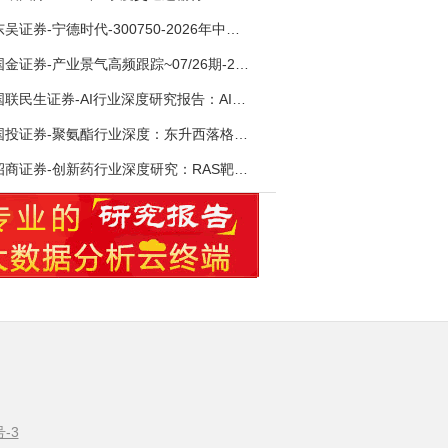
东吴证券-宁德时代-300750-2026年中报点评：出货高增业绩稳健，回购彰显龙头信心-260726
国金证券-产业景气高频跟踪~07/26期-260726
国联民生证券-AI行业深度研究报告：AI时代与Token经济，从技术符号到数字石油-260801
国投证券-聚氨酯行业深度：东升西落格局深化，供需紧平衡驱动盈利修复-260804
招商证券-创新药行业深度研究：RAS靶向治疗，四十年不可成药的终结，与终结之后的治疗格局演化-260805
号-3