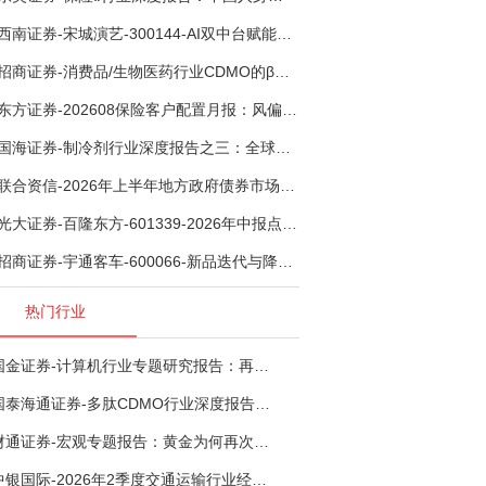
西南证券-宋城演艺-300144-AI双中台赋能标准化复制，轻重资产双轮打开文旅成长新空间-260731
招商证券-消费品/生物医药行业CDMO的β：从药明康德超预期，看好中国CDMO头部公司成长空间-260805
东方证券-202608保险客户配置月报：风偏波动，配置均衡-260807
国海证券-制冷剂行业深度报告之三：全球配额重塑制冷剂价值，AI材料开启氟化工新时代-260806
联合资信-2026年上半年地方政府债券市场观察及下半年展望：积极财政政策提质增效，地方债务迈向长效治理-260806
光大证券-百隆东方-601339-2026年中报点评：上半年业绩表现高增，国内外产能均有亮眼表现-260807
招商证券-宇通客车-600066-新品迭代与降本增效双轮驱动，海外市场放量可期-260805
热门行业
国金证券-计算机行业专题研究报告：再谈超节点-260724
国泰海通证券-多肽CDMO行业深度报告：多肽市场扩容带动CDMO产能扩建-260727
财通证券-宏观专题报告：黄金为何再次与其他资产脱钩-260726
中银国际-2026年2季度交通运输行业经济运行前瞻分析：地缘冲突致航运和航空景气度分化，交通基础设施板块总体呈现稳健特征-260724