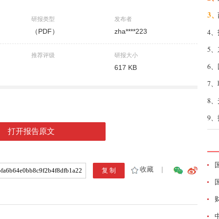
3、
研报类型
发布者
（PDF）
zha****223
4、
5、
推荐评级
研报大小
6、
617 KB
7、
8、
9、
打开报告原文
收藏
|