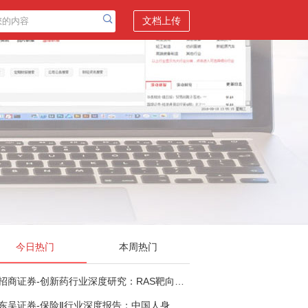
文档上传
今日热门
本周热门
招商证券-创新药行业深度研究：RAS靶向治疗，四十年不可成药的终结，与终结之后的治疗格局演化-260805
东吴证券-保险Ⅱ行业深度报告：中国人身险银保渠道系列报告二，他山之石，可以攻玉-260806