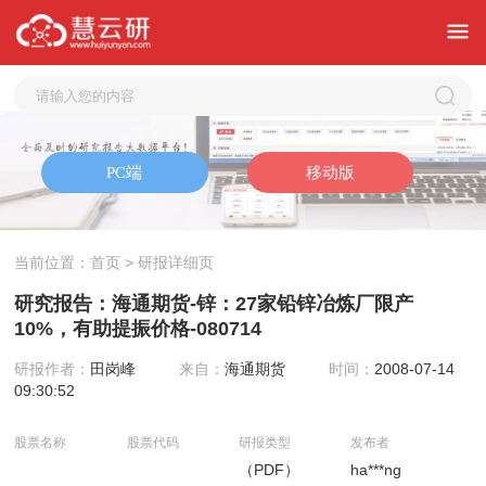
当前位置：
首页
> 研报详细页
研究报告：海通期货-锌：27家铅锌冶炼厂限产
10%，有助提振价格-080714
研报作者：
田岗峰
来自：
海通期货
时间：
2008-07-14
09:30:52
股票名称
股票代码
研报类型
发布者
（PDF）
ha***ng