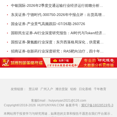
中银国际-2026年2季度交通运输行业经济运行前瞻分析：地缘冲突致航运和航空景气度分化，交通基础设施板块总体呈现稳健特征-260724
东吴证券-宁德时代-300750-2026年中报点评：出货高增业绩稳健，回购彰显龙头信心-260726
国金证券-产业景气高频跟踪~07/26期-260726
国联民生证券-AI行业深度研究报告：AI时代与Token经济，从技术符号到数字石油-260801
国投证券-聚氨酯行业深度：东升西落格局深化，供需紧平衡驱动盈利修复-260804
招商证券-创新药行业深度研究：RAS靶向治疗，四十年不可成药的终结，与终结之后的治疗格局演化-260805
友情链接：
慧云研
广州入户
潍坊货架
铝粉
日化香精
千年教育
客服Email：huiyunyan2021@126.com
Copyright©2018-2026 HUIYUNYAN.COM 备案序号：
冀ICP备18028519号-3
本网站用于投资学习与研究用途，如果您的文章和报告不愿意在我们平台展示，