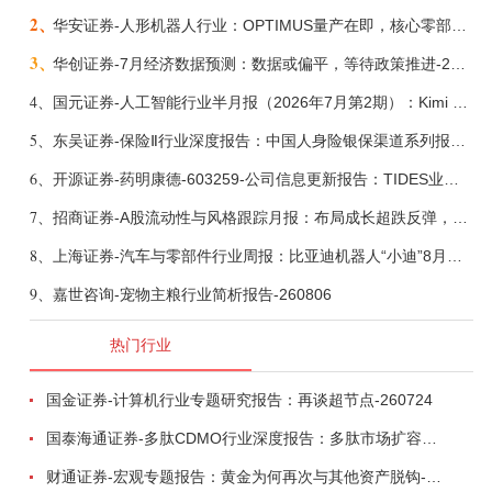
2、
华安证券-人形机器人行业：OPTIMUS量产在即，核心零部件充分受益-260803
3、
华创证券-7月经济数据预测：数据或偏平，等待政策推进-260805
4、
国元证券-人工智能行业半月报（2026年7月第2期）：Kimi K3发布，引领开源大模型发展-260805
5、
东吴证券-保险Ⅱ行业深度报告：中国人身险银保渠道系列报告二，他山之石，可以攻玉-260806
6、
开源证券-药明康德-603259-公司信息更新报告：TIDES业务超预期增长，小分子D&M加速向上-260805
7、
招商证券-A股流动性与风格跟踪月报：布局成长超跌反弹，保留部分再平衡配置-260805
8、
上海证券-汽车与零部件行业周报：比亚迪机器人“小迪”8月亮相，“人工智能+”赋能邮政无人机无人车加速落地-260805
9、
嘉世咨询-宠物主粮行业简析报告-260806
热门行业
国金证券-计算机行业专题研究报告：再谈超节点-260724
国泰海通证券-多肽CDMO行业深度报告：多肽市场扩容带动CDMO产能扩建-260727
财通证券-宏观专题报告：黄金为何再次与其他资产脱钩-260726