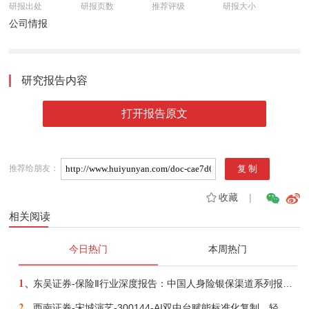
研报出处
研报页数
推荐评级
研报大小
公司情报
研究报告内容
打开报告原文
推荐给朋友：
收藏
|
相关阅读
今日热门
本周热门
1、
东吴证券-保险Ⅱ行业深度报告：中国人身险银保渠道系列报告二，他山之石，可以攻玉-260806
2、
西南证券-宋城演艺-300144-AI双中台赋能标准化复制，轻重资产双轮打开文旅成长新空间-260731