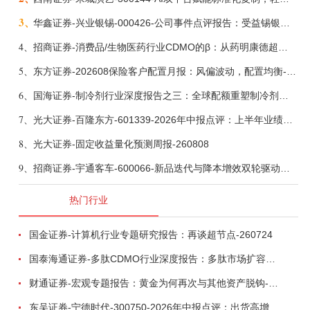
3、
华鑫证券-兴业银锡-000426-公司事件点评报告：受益锡银产品涨价，H1利润大幅预增-260807
4、
招商证券-消费品/生物医药行业CDMO的β：从药明康德超预期，看好中国CDMO头部公司成长空间-260805
5、
东方证券-202608保险客户配置月报：风偏波动，配置均衡-260807
6、
国海证券-制冷剂行业深度报告之三：全球配额重塑制冷剂价值，AI材料开启氟化工新时代-260806
7、
光大证券-百隆东方-601339-2026年中报点评：上半年业绩表现高增，国内外产能均有亮眼表现-260807
8、
光大证券-固定收益量化预测周报-260808
9、
招商证券-宇通客车-600066-新品迭代与降本增效双轮驱动，海外市场放量可期-260805
热门行业
国金证券-计算机行业专题研究报告：再谈超节点-260724
国泰海通证券-多肽CDMO行业深度报告：多肽市场扩容带动CDMO产能扩建-260727
财通证券-宏观专题报告：黄金为何再次与其他资产脱钩-260726
东吴证券-宁德时代-300750-2026年中报点评：出货高增业绩稳健，回购彰显龙头信心-260726