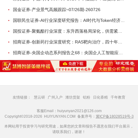
国金证券-产业景气高频跟踪~07/26期-260726
国联民生证券-AI行业深度研究报告：AI时代与Token经济，从技术符号到数字石油-260801
国投证券-聚氨酯行业深度：东升西落格局深化，供需紧平衡驱动盈利修复-260804
招商证券-创新药行业深度研究：RAS靶向治疗，四十年不可成药的终结，与终结之后的治疗格局演化-260805
招商证券-央国企动态系列报告之68：央国企人工智能应用场景专题-260803
友情链接：
慧云研
广州入户
潍坊货架
铝粉
日化香精
千年教育
客服Email：huiyunyan2021@126.com
Copyright©2018-2026 HUIYUNYAN.COM 备案序号：
冀ICP备18028519号-3
本网站用于投资学习与研究用途，如果您的文章和报告不愿意在我们平台展示，
请联系我们，谢谢！