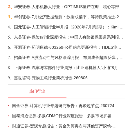
2、
华安证券-人形机器人行业：OPTIMUS量产在即，核心零部件充分受益-260803
3、
华创证券-7月经济数据预测：数据或偏平，等待政策推进-260805
4、
国元证券-人工智能行业半月报（2026年7月第2期）：Kimi K3发布，引领开源大模型发展-260805
5、
东吴证券-保险Ⅱ行业深度报告：中国人身险银保渠道系列报告二，他山之石，可以攻玉-260806
6、
开源证券-药明康德-603259-公司信息更新报告：TIDES业务超预期增长，小分子D&M加速向上-260805
7、
招商证券-A股流动性与风格跟踪月报：布局成长超跌反弹，保留部分再平衡配置-260805
8、
上海证券-汽车与零部件行业周报：比亚迪机器人“小迪”8月亮相，“人工智能+”赋能邮政无人机无人车加速落地-260805
9、
嘉世咨询-宠物主粮行业简析报告-260806
热门行业
国金证券-计算机行业专题研究报告：再谈超节点-260724
国泰海通证券-多肽CDMO行业深度报告：多肽市场扩容带动CDMO产能扩建-260727
财通证券-宏观专题报告：黄金为何再次与其他资产脱钩-260726