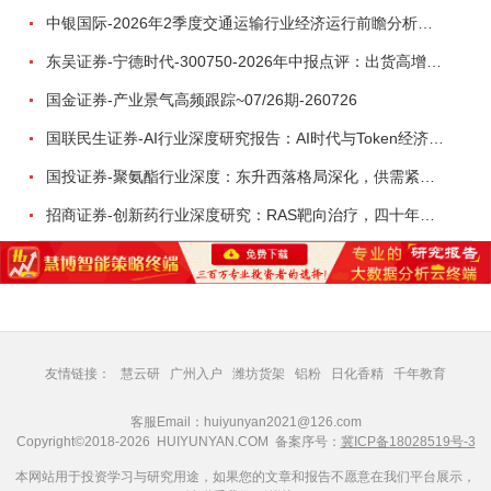
中银国际-2026年2季度交通运输行业经济运行前瞻分析：地缘冲突致航运和航空景气度分化，交通基础设施板块总体呈现稳健特征-260724
东吴证券-宁德时代-300750-2026年中报点评：出货高增业绩稳健，回购彰显龙头信心-260726
国金证券-产业景气高频跟踪~07/26期-260726
国联民生证券-AI行业深度研究报告：AI时代与Token经济，从技术符号到数字石油-260801
国投证券-聚氨酯行业深度：东升西落格局深化，供需紧平衡驱动盈利修复-260804
招商证券-创新药行业深度研究：RAS靶向治疗，四十年不可成药的终结，与终结之后的治疗格局演化-260805
友情链接：
慧云研
广州入户
潍坊货架
铝粉
日化香精
千年教育
客服Email：huiyunyan2021@126.com
Copyright©2018-2026 HUIYUNYAN.COM 备案序号：
冀ICP备18028519号-3
本网站用于投资学习与研究用途，如果您的文章和报告不愿意在我们平台展示，