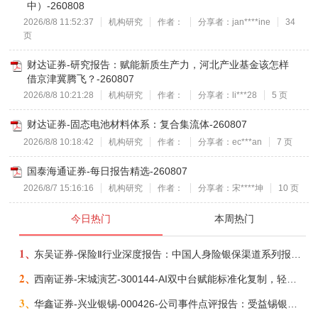
中）-260808
2026/8/8 11:52:37
机构研究
作者：
分享者：jan****ine
34
页
财达证券-研究报告：赋能新质生产力，河北产业基金该怎样
借京津冀腾飞？-260807
2026/8/8 10:21:28
机构研究
作者：
分享者：li***28
5 页
财达证券-固态电池材料体系：复合集流体-260807
2026/8/8 10:18:42
机构研究
作者：
分享者：ec***an
7 页
国泰海通证券-每日报告精选-260807
2026/8/7 15:16:16
机构研究
作者：
分享者：宋****坤
10 页
今日热门
本周热门
1、
东吴证券-保险Ⅱ行业深度报告：中国人身险银保渠道系列报告二，他山之石，可以攻玉-260806
2、
西南证券-宋城演艺-300144-AI双中台赋能标准化复制，轻重资产双轮打开文旅成长新空间-260731
3、
华鑫证券-兴业银锡-000426-公司事件点评报告：受益锡银产品涨价，H1利润大幅预增-260807