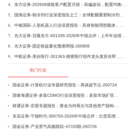
4、
东方证券-202608保险客户配置月报：风偏波动，配置均衡-260807
5、
国海证券-制冷剂行业深度报告之三：全球配额重塑制冷剂价值，AI材料开启氟化工新时代-260806
6、
中银国际-人形机器人行业深度报告：具身智能理想载体，奇点渐至未来可期-260808
7、
光大证券-百隆东方-601339-2026年中报点评：上半年业绩表现高增，国内外产能均有亮眼表现-260807
8、
光大证券-固定收益量化预测周报-260808
9、
中航证券-美好医疗-301363-精密医疗组件龙头复苏在即，脑机接口打开成长新空间-260803
热门行业
国金证券-计算机行业专题研究报告：再谈超节点-260724
国泰海通证券-多肽CDMO行业深度报告：多肽市场扩容带动CDMO产能扩建-260727
财通证券-宏观专题报告：黄金为何再次与其他资产脱钩-260726
东吴证券-宁德时代-300750-2026年中报点评：出货高增业绩稳健，回购彰显龙头信心-260726
国金证券-产业景气高频跟踪~07/26期-260726