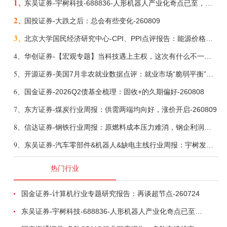
1、
东吴证券-宇树科技-688836-人形机器人产业化奇点已至，商业化龙头向AGI迈进-260809
2、
国投证券-大跌之后：总会有些变化-260809
3、
北京大学国民经济研究中心-CPI、PPI点评报告：能源价格继续下降，通胀率小幅走低-260809
4、
华创证券-【宏观专题】当科技遇上主权，这次有什么不一样？——海外科技思辨系列五-260808
5、
开源证券-美国7月非农就业数据点评：就业市场“脆弱平衡”，美联储加息动力并不高-260808
6、
国金证券-2026Q2债基全梳理：固收+的久期偏好-260808
7、
东方证券-煤炭行业周报：供需两端均向好，涨价开启-260809
8、
信达证券-钢铁行业周报：原燃料成本压力难消，钢企利润或短期承压-260809
9、
东吴证券-汽车零部件&机器人&缺电主线行业周报：宇树发行价确认，卡特彼勒重启中速机项目-260809
热门行业
国金证券-计算机行业专题研究报告：再谈超节点-260724
东吴证券-宇树科技-688836-人形机器人产业化奇点已至，商业化龙头向AGI迈进-260809