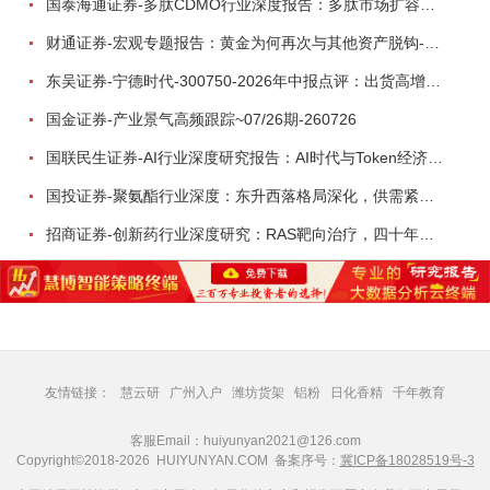
国泰海通证券-多肽CDMO行业深度报告：多肽市场扩容带动CDMO产能扩建-260727
财通证券-宏观专题报告：黄金为何再次与其他资产脱钩-260726
东吴证券-宁德时代-300750-2026年中报点评：出货高增业绩稳健，回购彰显龙头信心-260726
国金证券-产业景气高频跟踪~07/26期-260726
国联民生证券-AI行业深度研究报告：AI时代与Token经济，从技术符号到数字石油-260801
国投证券-聚氨酯行业深度：东升西落格局深化，供需紧平衡驱动盈利修复-260804
招商证券-创新药行业深度研究：RAS靶向治疗，四十年不可成药的终结，与终结之后的治疗格局演化-260805
友情链接：
慧云研
广州入户
潍坊货架
铝粉
日化香精
千年教育
客服Email：huiyunyan2021@126.com
Copyright©2018-2026 HUIYUNYAN.COM 备案序号：
冀ICP备18028519号-3