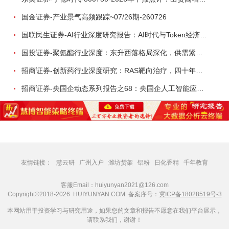
国金证券-产业景气高频跟踪~07/26期-260726
国联民生证券-AI行业深度研究报告：AI时代与Token经济，从技术符号到数字石油-260801
国投证券-聚氨酯行业深度：东升西落格局深化，供需紧平衡驱动盈利修复-260804
招商证券-创新药行业深度研究：RAS靶向治疗，四十年不可成药的终结，与终结之后的治疗格局演化-260805
招商证券-央国企动态系列报告之68：央国企人工智能应用场景专题-260803
友情链接：
慧云研
广州入户
潍坊货架
铝粉
日化香精
千年教育
客服Email：huiyunyan2021@126.com
Copyright©2018-2026 HUIYUNYAN.COM 备案序号：
冀ICP备18028519号-3
本网站用于投资学习与研究用途，如果您的文章和报告不愿意在我们平台展示，
请联系我们，谢谢！