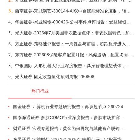
开源证券-美国7月非农就业数据点评：就业市场“脆弱平衡”，美联储加息动力并不高-260808
3、
西南证券-宋城演艺-300144-AI双中台赋能标准化复制，轻重资产双轮打开文旅成长新空间-260731
4、
华鑫证券-兴业银锡-000426-公司事件点评报告：受益锡银产品涨价，H1利润大幅预增-260807
5、
光大证券-2026年7月美国非农数据点评：非农数据转负，加息预期继续收敛-260808
6、
方正证券-策略速评报告：一周复盘与前瞻，超跌反弹进入攻坚期-260808
7、
东方证券-202608保险客户配置月报：风偏波动，配置均衡-260807
8、
中银国际-人形机器人行业深度报告：具身智能理想载体，奇点渐至未来可期-260808
9、
光大证券-固定收益量化预测周报-260808
热门行业
国金证券-计算机行业专题研究报告：再谈超节点-260724
国泰海通证券-多肽CDMO行业深度报告：多肽市场扩容带动CDMO产能扩建-260727
财通证券-宏观专题报告：黄金为何再次与其他资产脱钩-260726
东吴证券-宁德时代-300750-2026年中报点评：出货高增业绩稳健，回购彰显龙头信心-260726