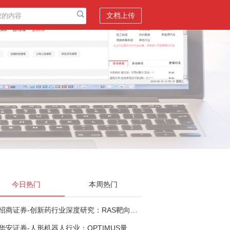
文档上传
今日热门
本周热门
招商证券-创新药行业深度研究：RAS靶向治疗，四十年不可成药的终结，与终结之后的治疗格局演化-260805
华安证券-人形机器人行业：OPTIMUS量产在即，核心零部件充分受益-260803