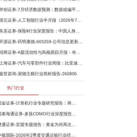
华创证券-7月经济数据预测：数据或偏平，等待政策推进-260805
国元证券-人工智能行业半月报（2026年7月第2期）：Kimi K3发布，引领开源大模型发展-260805
东吴证券-保险Ⅱ行业深度报告：中国人身险银保渠道系列报告二，他山之石，可以攻玉-260806
开源证券-药明康德-603259-公司信息更新报告：TIDES业务超预期增长，小分子D&M加速向上-260805
招商证券-A股流动性与风格跟踪月报：布局成长超跌反弹，保留部分再平衡配置-260805
上海证券-汽车与零部件行业周报：比亚迪机器人“小迪”8月亮相，“人工智能+”赋能邮政无人机无人车加速落地-260805
嘉世咨询-宠物主粮行业简析报告-260806
热门行业
国金证券-计算机行业专题研究报告：再谈超节点-260724
国泰海通证券-多肽CDMO行业深度报告：多肽市场扩容带动CDMO产能扩建-260727
财通证券-宏观专题报告：黄金为何再次与其他资产脱钩-260726
中银国际-2026年2季度交通运输行业经济运行前瞻分析：地缘冲突致航运和航空景气度分化，交通基础设施板块总体呈现稳健特征-260724