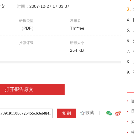
君安
时间：
2007-12-27 17:03:37
3、
4、
研报类型
发布者
（PDF）
Th***ee
5、
6、
推荐评级
研报大小
254 KB
7、
8、
9、
打开报告原文
收藏
|