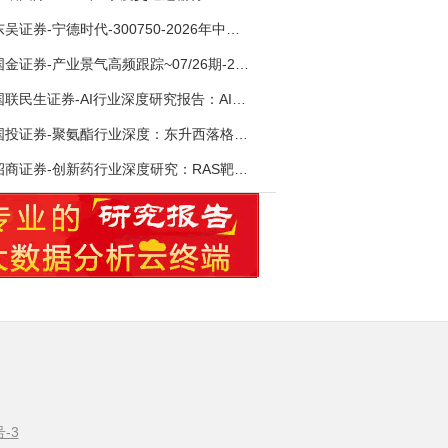
东吴证券-宁德时代-300750-2026年中报点评：出货高增业绩稳健，回购彰显龙头信心-260726
国金证券-产业景气高频跟踪~07/26期-260726
国联民生证券-AI行业深度研究报告：AI时代与Token经济，从技术符号到数字石油-260801
国投证券-聚氨酯行业深度：东升西落格局深化，供需紧平衡驱动盈利修复-260804
招商证券-创新药行业深度研究：RAS靶向治疗，四十年不可成药的终结，与终结之后的治疗格局演化-260805
号-3