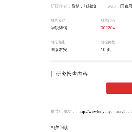
研报作者：
吕娟，张锦灿
来自：
国泰
股票名称
股票代码
华锐铸钢
002204
研报出处
研报页数
国泰君安
10 页
研究报告内容
推荐给朋友：
相关阅读