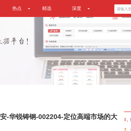
热点
精选
深度
-华锐铸钢-002204-定位高端市场的大
1、
2、