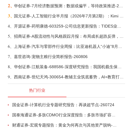
2、
华创证券-7月经济数据预测：数据或偏平，等待政策推进-260805
3、
国元证券-人工智能行业半月报（2026年7月第2期）：Kimi K3发布，引领开源大模型发展-260805
4、
开源证券-药明康德-603259-公司信息更新报告：TIDES业务超预期增长，小分子D&M加速向上-260805
5、
招商证券-A股流动性与风格跟踪月报：布局成长超跌反弹，保留部分再平衡配置-260805
6、
上海证券-汽车与零部件行业周报：比亚迪机器人“小迪”8月亮相，“人工智能+”赋能邮政无人机无人车加速落地-260805
7、
嘉世咨询-宠物主粮行业简析报告-260806
8、
华创证券-江航装备-688586-深度研究报告：我国机载生保与燃油系统核心供应商，发力“民机+军贸+特种制冷”新质新域——华创交运|航空强国系列（十二）-260804
9、
西南证券-世纪天鸿-300654-教辅主业筑底蓄势，AI+教育打开第二曲线-260729
热门行业
国金证券-计算机行业专题研究报告：再谈超节点-260724
国泰海通证券-多肽CDMO行业深度报告：多肽市场扩容带动CDMO产能扩建-260727
财通证券-宏观专题报告：黄金为何再次与其他资产脱钩-260726