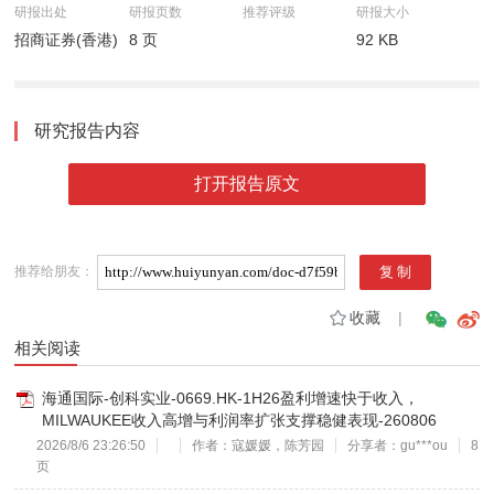
研报出处
研报页数
推荐评级
研报大小
招商证券(香港)
8 页
92 KB
研究报告内容
打开报告原文
推荐给朋友：
收藏
|
相关阅读
海通国际-创科实业-0669.HK-1H26盈利增速快于收入，
MILWAUKEE收入高增与利润率扩张支撑稳健表现-260806
2026/8/6 23:26:50
作者：寇媛媛，陈芳园
分享者：gu***ou
8
页