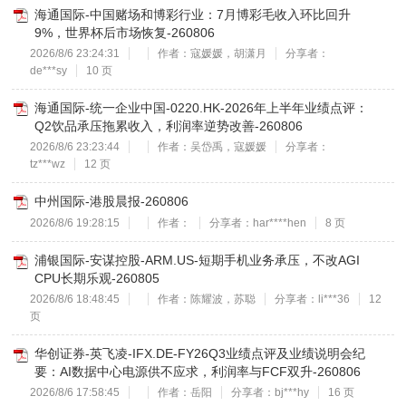
海通国际-中国赌场和博彩行业：7月博彩毛收入环比回升
9%，世界杯后市场恢复-260806
2026/8/6 23:24:31
作者：寇媛媛，胡潇月
分享者：
de***sy
10 页
海通国际-统一企业中国-0220.HK-2026年上半年业绩点评：
Q2饮品承压拖累收入，利润率逆势改善-260806
2026/8/6 23:23:44
作者：吴岱禹，寇媛媛
分享者：
tz***wz
12 页
中州国际-港股晨报-260806
2026/8/6 19:28:15
作者：
分享者：har****hen
8 页
浦银国际-安谋控股-ARM.US-短期手机业务承压，不改AGI
CPU长期乐观-260805
2026/8/6 18:48:45
作者：陈耀波，苏聪
分享者：li***36
12
页
华创证券-英飞凌-IFX.DE-FY26Q3业绩点评及业绩说明会纪
要：AI数据中心电源供不应求，利润率与FCF双升-260806
2026/8/6 17:58:45
作者：岳阳
分享者：bj***hy
16 页