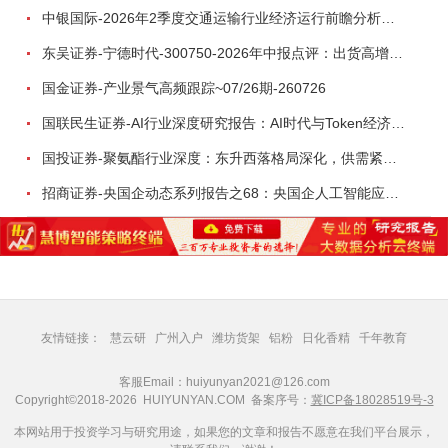
中银国际-2026年2季度交通运输行业经济运行前瞻分析：地缘冲突致航运和航空景气度分化，交通基础设施板块总体呈现稳健特征-260724
东吴证券-宁德时代-300750-2026年中报点评：出货高增业绩稳健，回购彰显龙头信心-260726
国金证券-产业景气高频跟踪~07/26期-260726
国联民生证券-AI行业深度研究报告：AI时代与Token经济，从技术符号到数字石油-260801
国投证券-聚氨酯行业深度：东升西落格局深化，供需紧平衡驱动盈利修复-260804
招商证券-央国企动态系列报告之68：央国企人工智能应用场景专题-260803
友情链接：
慧云研
广州入户
潍坊货架
铝粉
日化香精
千年教育
客服Email：huiyunyan2021@126.com
Copyright©2018-2026 HUIYUNYAN.COM 备案序号：
冀ICP备18028519号-3
本网站用于投资学习与研究用途，如果您的文章和报告不愿意在我们平台展示，