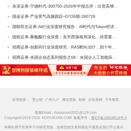
东吴证券-宁德时代-300750-2026年中报点评：出货高增业绩稳健，回购彰显龙头信心-260726
国金证券-产业景气高频跟踪~07/26期-260726
国联民生证券-AI行业深度研究报告：AI时代与Token经济，从技术符号到数字石油-260801
国投证券-聚氨酯行业深度：东升西落格局深化，供需紧平衡驱动盈利修复-260804
招商证券-创新药行业深度研究：RAS靶向治疗，四十年不可成药的终结，与终结之后的治疗格局演化-260805
招商证券-央国企动态系列报告之68：央国企人工智能应用场景专题-260803
友情链接：
慧云研
广州入户
潍坊货架
铝粉
日化香精
千年教育
客服Email：huiyunyan2021@126.com
Copyright©2018-2026 HUIYUNYAN.COM 备案序号：
冀ICP备18028519号-3
本网站用于投资学习与研究用途，如果您的文章和报告不愿意在我们平台展示，