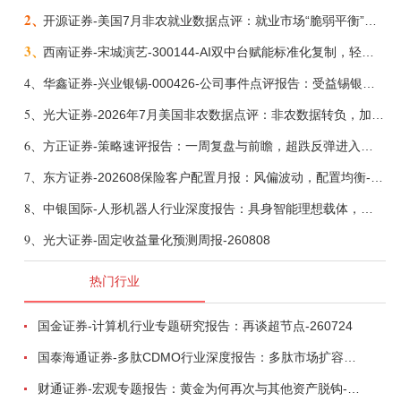
2、
开源证券-美国7月非农就业数据点评：就业市场“脆弱平衡”，美联储加息动力并不高-260808
3、
西南证券-宋城演艺-300144-AI双中台赋能标准化复制，轻重资产双轮打开文旅成长新空间-260731
4、
华鑫证券-兴业银锡-000426-公司事件点评报告：受益锡银产品涨价，H1利润大幅预增-260807
5、
光大证券-2026年7月美国非农数据点评：非农数据转负，加息预期继续收敛-260808
6、
方正证券-策略速评报告：一周复盘与前瞻，超跌反弹进入攻坚期-260808
7、
东方证券-202608保险客户配置月报：风偏波动，配置均衡-260807
8、
中银国际-人形机器人行业深度报告：具身智能理想载体，奇点渐至未来可期-260808
9、
光大证券-固定收益量化预测周报-260808
热门行业
国金证券-计算机行业专题研究报告：再谈超节点-260724
国泰海通证券-多肽CDMO行业深度报告：多肽市场扩容带动CDMO产能扩建-260727
财通证券-宏观专题报告：黄金为何再次与其他资产脱钩-260726