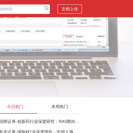
文档上传
今日热门
本周热门
招商证券-创新药行业深度研究：RAS靶向治疗，四十年不可成药的终结，与终结之后的治疗格局演化-260805
东吴证券-保险Ⅱ行业深度报告：中国人身险银保渠道系列报告二，他山之石，可以攻玉-260806