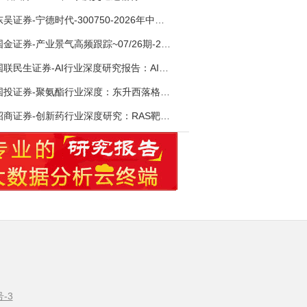
东吴证券-宁德时代-300750-2026年中报点评：出货高增业绩稳健，回购彰显龙头信心-260726
国金证券-产业景气高频跟踪~07/26期-260726
国联民生证券-AI行业深度研究报告：AI时代与Token经济，从技术符号到数字石油-260801
国投证券-聚氨酯行业深度：东升西落格局深化，供需紧平衡驱动盈利修复-260804
招商证券-创新药行业深度研究：RAS靶向治疗，四十年不可成药的终结，与终结之后的治疗格局演化-260805
号-3