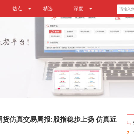
热点
精选
深度
期货仿真交易周报:股指稳步上扬 仿真近
1、
2、