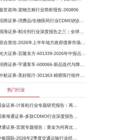
嘉世咨询-宠物主粮行业简析报告-260806
招商证券-消费品/生物医药行业CDMO的β：从药明康德超预期，看好中国CDMO头部公司成长空间-260805
国海证券-制冷剂行业深度报告之三：全球配额重塑制冷剂价值，AI材料开启氟化工新时代-260806
联合资信-2026年上半年地方政府债券市场观察及下半年展望：积极财政政策提质增效，地方债务迈向长效治理-260806
光大证券-百隆东方-601339-2026年中报点评：上半年业绩表现高增，国内外产能均有亮眼表现-260807
招商证券-宇通客车-600066-新品迭代与降本增效双轮驱动，海外市场放量可期-260805
中航证券-美好医疗-301363-精密医疗组件龙头复苏在即，脑机接口打开成长新空间-260803
热门行业
国金证券-计算机行业专题研究报告：再谈超节点-260724
国泰海通证券-多肽CDMO行业深度报告：多肽市场扩容带动CDMO产能扩建-260727
财通证券-宏观专题报告：黄金为何再次与其他资产脱钩-260726
中银国际-2026年2季度交通运输行业经济运行前瞻分析：地缘冲突致航运和航空景气度分化，交通基础设施板块总体呈现稳健特征-260724