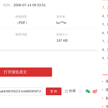
时间：
2008-07-14 09:33:51
3、
4、
研报类型
发布者
（PDF）
ku***in
5、
6、
推荐评级
研报大小
197 KB
7、
8、
9、
打开报告原文
收藏
|