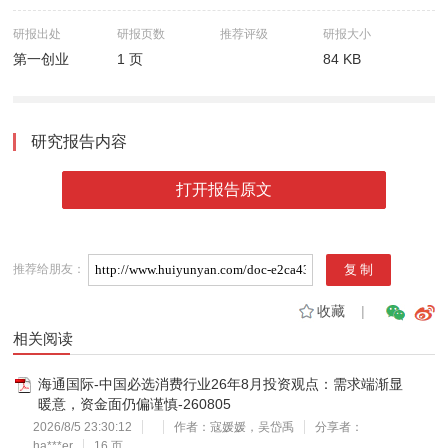
研报出处
研报页数
推荐评级
研报大小
第一创业
1 页
84 KB
研究报告内容
打开报告原文
推荐给朋友：
收藏
|
相关阅读
海通国际-中国必选消费行业26年8月投资观点：需求端渐显
暖意，资金面仍偏谨慎-260805
2026/8/5 23:30:12
作者：寇媛媛，吴岱禹
分享者：
ha***er
16 页