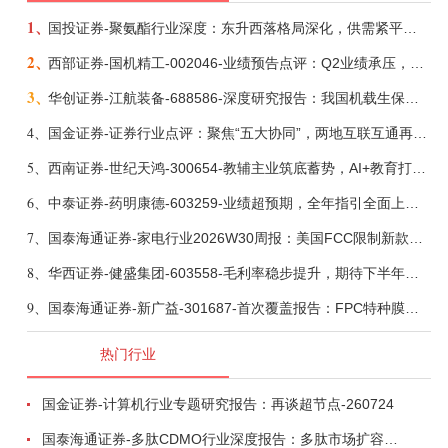
1、
国投证券-聚氨酯行业深度：东升西落格局深化，供需紧平衡驱动盈利修复-260804
2、
西部证券-国机精工-002046-业绩预告点评：Q2业绩承压，看好金刚石散热与特种轴承业务-260804
3、
华创证券-江航装备-688586-深度研究报告：我国机载生保与燃油系统核心供应商，发力“民机+军贸+特种制冷”新质新域——华创交运|航空强国系列（十二）-260804
4、
国金证券-证券行业点评：聚焦“五大协同”，两地互联互通再升级-260803
5、
西南证券-世纪天鸿-300654-教辅主业筑底蓄势，AI+教育打开第二曲线-260729
6、
中泰证券-药明康德-603259-业绩超预期，全年指引全面上调-260803
7、
国泰海通证券-家电行业2026W30周报：美国FCC限制新款扫地机认证，8月空调排产下滑-260804
8、
华西证券-健盛集团-603558-毛利率稳步提升，期待下半年无缝加速-260804
9、
国泰海通证券-新广益-301687-首次覆盖报告：FPC特种膜筑基，向“声~光~电”高阶特种材料平台跨越-260804
热门行业
国金证券-计算机行业专题研究报告：再谈超节点-260724
国泰海通证券-多肽CDMO行业深度报告：多肽市场扩容带动CDMO产能扩建-260727