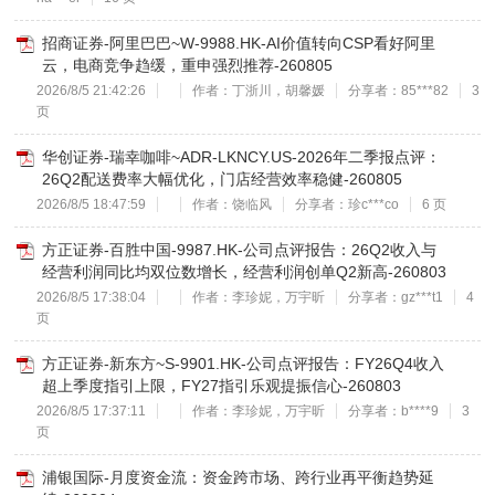
招商证券-阿里巴巴~W-9988.HK-AI价值转向CSP看好阿里
云，电商竞争趋缓，重申强烈推荐-260805
2026/8/5 21:42:26
作者：丁浙川，胡馨媛
分享者：85***82
3
页
华创证券-瑞幸咖啡~ADR-LKNCY.US-2026年二季报点评：
26Q2配送费率大幅优化，门店经营效率稳健-260805
2026/8/5 18:47:59
作者：饶临风
分享者：珍c***co
6 页
方正证券-百胜中国-9987.HK-公司点评报告：26Q2收入与
经营利润同比均双位数增长，经营利润创单Q2新高-260803
2026/8/5 17:38:04
作者：李珍妮，万宇昕
分享者：gz***t1
4
页
方正证券-新东方~S-9901.HK-公司点评报告：FY26Q4收入
超上季度指引上限，FY27指引乐观提振信心-260803
2026/8/5 17:37:11
作者：李珍妮，万宇昕
分享者：b****9
3
页
浦银国际-月度资金流：资金跨市场、跨行业再平衡趋势延