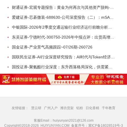
财通证券-宏观专题报告：黄金为何再次与其他资产脱钩-260726
爱建证券-芯碁微装-688630-公司深度报告（二）：mSAP带动LDI量价齐升，大尺寸封装打开成长空间-260722
中银国际-2026年2季度交通运输行业经济运行前瞻分析：地缘冲突致航运和航空景气度分化，交通基础设施板块总体呈现稳健特征-260724
东吴证券-宁德时代-300750-2026年中报点评：出货高增业绩稳健，回购彰显龙头信心-260726
国金证券-产业景气高频跟踪~07/26期-260726
国联民生证券-AI行业深度研究报告：AI时代与Token经济，从技术符号到数字石油-260801
国投证券-聚氨酯行业深度：东升西落格局深化，供需紧平衡驱动盈利修复-260804
友情链接：
慧云研
广州入户
潍坊货架
铝粉
日化香精
千年教育
客服Email：huiyunyan2021@126.com
Copyright©2018-2026 HUIYUNYAN.COM 备案序号：
冀ICP备18028519号-3