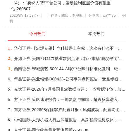
（4）：“卖铲人”型平台公司，运动控制底层价值有望重
估-260807
2026/8/7 17:58:47
作者：陈庆，李柳晓
分享者：wa***75
44
页
今日热门
本周热门
1、
华创证券-【宏观专题】当科技遇上主权，这次有什么不一样？——海外科技思辨系列五-260808
2、
开源证券-美国7月非农就业数据点评：就业市场“脆弱平衡”，美联储加息动力并不高-260808
3、
西南证券-宋城演艺-300144-AI双中台赋能标准化复制，轻重资产双轮打开文旅成长新空间-260731
4、
华鑫证券-兴业银锡-000426-公司事件点评报告：受益锡银产品涨价，H1利润大幅预增-260807
5、
光大证券-2026年7月美国非农数据点评：非农数据转负，加息预期继续收敛-260808
6、
方正证券-策略速评报告：一周复盘与前瞻，超跌反弹进入攻坚期-260808
7、
东方证券-202608保险客户配置月报：风偏波动，配置均衡-260807
8、
中银国际-人形机器人行业深度报告：具身智能理想载体，奇点渐至未来可期-260808
9、
光大证券-固定收益量化预测周报-260808