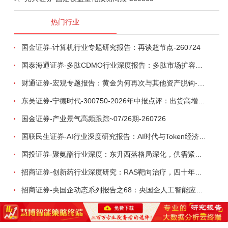
热门行业
国金证券-计算机行业专题研究报告：再谈超节点-260724
国泰海通证券-多肽CDMO行业深度报告：多肽市场扩容带动CDMO产能扩建-260727
财通证券-宏观专题报告：黄金为何再次与其他资产脱钩-260726
东吴证券-宁德时代-300750-2026年中报点评：出货高增业绩稳健，回购彰显龙头信心-260726
国金证券-产业景气高频跟踪~07/26期-260726
国联民生证券-AI行业深度研究报告：AI时代与Token经济，从技术符号到数字石油-260801
国投证券-聚氨酯行业深度：东升西落格局深化，供需紧平衡驱动盈利修复-260804
招商证券-创新药行业深度研究：RAS靶向治疗，四十年不可成药的终结，与终结之后的治疗格局演化-260805
招商证券-央国企动态系列报告之68：央国企人工智能应用场景专题-260803