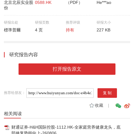
北京北辰实业股
0588.HK
（PDF）
He***ao
份
研报出处
研报页数
推荐评级
研报大小
標準普爾
4 页
持有
227 KB
研究报告内容
打开报告原文
推荐给朋友：
收藏
|
相关阅读
财通证券-H&H国际控股-1112.HK-全家庭营养健康龙头，底
部修复势能向上-260806