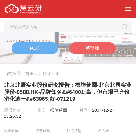
当前位置：
首页
> 研报详细页
北京北辰实业股份研究报告：標準普爾-北京北辰实业
股份-0588.HK-品牌知名&#64001;高，但市場已充份
消化這一&#63965;好-071219
研报作者：
来自：
標準普爾
时间：
2007-12-27
13:26:32
股票名称
股票代码
研报类型
发布者