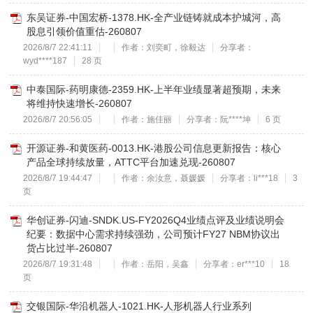
东吴证券-中国宏桥-1378.HK-全产业链铸就成本护城河，高
股息引领价值重估-260807
2026/8/7 22:41:11
作者：刘奕町，徐毅达
分享者：
wyd****187
28 页
中泰国际-药明康德-2359.HK-上半年业绩显著超预期，未来
将维持快速增长-260807
2026/8/7 20:56:05
作者：施佳丽
分享者：阮****坤
6 页
开源证券-和黄医药-0013.HK-港股公司信息更新报告：核心
产品全球持续放量，ATTC平台加速兑现-260807
2026/8/7 19:44:47
作者：余汝意，聂媛媛
分享者：li***18
3
页
华创证券-闪迪-SNDK.US-FY2026Q4业绩点评及业绩说明会
纪要：数据中心需求持续强劲，公司预计FY27 NBM协议出
货占比过半-260807
2026/8/7 19:31:48
作者：岳阳，吴鑫
分享者：er***10
18
页
交银国际-华沿机器人-1021.HK-人形机器人行业系列