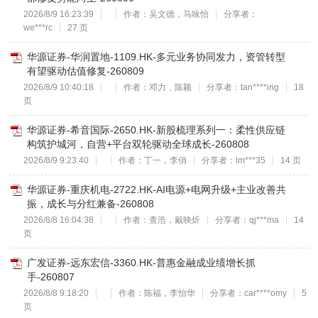
2026/8/9 16:23:39
作者：吴文德，马咏怡
分享者：
we***rc
27 页
华源证券-华润置地-1109.HK-多元业务协同发力，资管转型
有望驱动估值修复-260809
2026/8/9 10:40:18
作者：邓力，陈颖
分享者：tan****ing
18
页
华源证券-希音国际-2650.HK-新股梳理系列一：柔性供应链
构筑护城河，自营+平台双轮驱动全球成长-260808
2026/8/9 9:23:40
作者：丁一，李俏
分享者：lm***35
14 页
华源证券-重庆机电-2722.HK-AI电源+电网升级+主业改善共
振，成长与分红兼备-260808
2026/8/8 16:04:38
作者：查浩，戴映炘
分享者：qj***ma
14
页
广发证券-远东宏信-3360.HK-普惠金融成业绩增长抓
手-260807
2026/8/8 9:18:20
作者：陈福，李怡华
分享者：car****omy
5
页