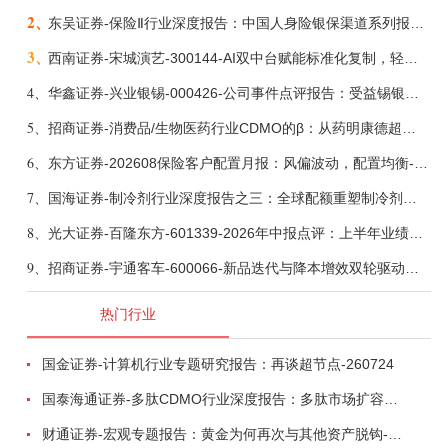
2、
东吴证券-保险Ⅱ行业深度报告：中国人身险银保渠道系列报告二，他山之石，可以攻玉-260806
3、
西南证券-宋城演艺-300144-AI双中台赋能标准化复制，轻重资产双轮打开文旅成长新空间-260731
4、
华鑫证券-兴业银锡-000426-公司事件点评报告：受益锡银产品涨价，H1利润大幅预增-260807
5、
招商证券-消费品/生物医药行业CDMO的β：从药明康德超预期，看好中国CDMO头部公司成长空间-260805
6、
东方证券-202608保险客户配置月报：风偏波动，配置均衡-260807
7、
国海证券-制冷剂行业深度报告之三：全球配额重塑制冷剂价值，AI材料开启氟化工新时代-260806
8、
光大证券-百隆东方-601339-2026年中报点评：上半年业绩表现高增，国内外产能均有亮眼表现-260807
9、
招商证券-宇通客车-600066-新品迭代与降本增效双轮驱动，海外市场放量可期-260805
热门行业
国金证券-计算机行业专题研究报告：再谈超节点-260724
国泰海通证券-多肽CDMO行业深度报告：多肽市场扩容带动CDMO产能扩建-260727
财通证券-宏观专题报告：黄金为何再次与其他资产脱钩-260726