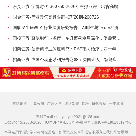
东吴证券-宁德时代-300750-2026年中报点评：出货高增业绩稳健，回购彰显龙头信心-260726
国金证券-产业景气高频跟踪~07/26期-260726
国联民生证券-AI行业深度研究报告：AI时代与Token经济，从技术符号到数字石油-260801
国投证券-聚氨酯行业深度：东升西落格局深化，供需紧平衡驱动盈利修复-260804
招商证券-创新药行业深度研究：RAS靶向治疗，四十年不可成药的终结，与终结之后的治疗格局演化-260805
招商证券-央国企动态系列报告之68：央国企人工智能应用场景专题-260803
友情链接：
慧云研
广州入户
潍坊货架
铝粉
日化香精
千年教育
客服Email：huiyunyan2021@126.com
Copyright©2018-2026 HUIYUNYAN.COM 备案序号：
冀ICP备18028519号-3
本网站用于投资学习与研究用途，如果您的文章和报告不愿意在我们平台展示，