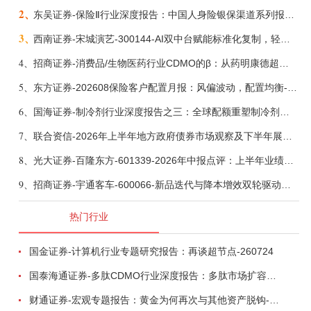
2、
东吴证券-保险Ⅱ行业深度报告：中国人身险银保渠道系列报告二，他山之石，可以攻玉-260806
3、
西南证券-宋城演艺-300144-AI双中台赋能标准化复制，轻重资产双轮打开文旅成长新空间-260731
4、
招商证券-消费品/生物医药行业CDMO的β：从药明康德超预期，看好中国CDMO头部公司成长空间-260805
5、
东方证券-202608保险客户配置月报：风偏波动，配置均衡-260807
6、
国海证券-制冷剂行业深度报告之三：全球配额重塑制冷剂价值，AI材料开启氟化工新时代-260806
7、
联合资信-2026年上半年地方政府债券市场观察及下半年展望：积极财政政策提质增效，地方债务迈向长效治理-260806
8、
光大证券-百隆东方-601339-2026年中报点评：上半年业绩表现高增，国内外产能均有亮眼表现-260807
9、
招商证券-宇通客车-600066-新品迭代与降本增效双轮驱动，海外市场放量可期-260805
热门行业
国金证券-计算机行业专题研究报告：再谈超节点-260724
国泰海通证券-多肽CDMO行业深度报告：多肽市场扩容带动CDMO产能扩建-260727
财通证券-宏观专题报告：黄金为何再次与其他资产脱钩-260726