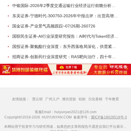
中银国际-2026年2季度交通运输行业经济运行前瞻分析：地缘冲突致航运和航空景气度分化，交通基础设施板块总体呈现稳健特征-260724
东吴证券-宁德时代-300750-2026年中报点评：出货高增业绩稳健，回购彰显龙头信心-260726
国金证券-产业景气高频跟踪~07/26期-260726
国联民生证券-AI行业深度研究报告：AI时代与Token经济，从技术符号到数字石油-260801
国投证券-聚氨酯行业深度：东升西落格局深化，供需紧平衡驱动盈利修复-260804
招商证券-创新药行业深度研究：RAS靶向治疗，四十年不可成药的终结，与终结之后的治疗格局演化-260805
友情链接：
慧云研
广州入户
潍坊货架
铝粉
日化香精
千年教育
客服Email：huiyunyan2021@126.com
Copyright©2018-2026 HUIYUNYAN.COM 备案序号：
冀ICP备18028519号-3
本网站用于投资学习与研究用途，如果您的文章和报告不愿意在我们平台展示，