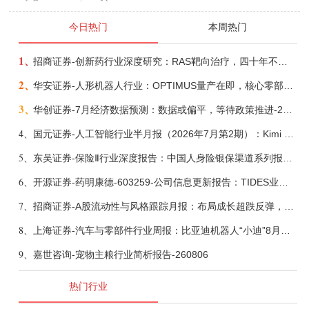
今日热门
本周热门
1、
招商证券-创新药行业深度研究：RAS靶向治疗，四十年不可成药的终结，与终结之后的治疗格局演化-260805
2、
华安证券-人形机器人行业：OPTIMUS量产在即，核心零部件充分受益-260803
3、
华创证券-7月经济数据预测：数据或偏平，等待政策推进-260805
4、
国元证券-人工智能行业半月报（2026年7月第2期）：Kimi K3发布，引领开源大模型发展-260805
5、
东吴证券-保险Ⅱ行业深度报告：中国人身险银保渠道系列报告二，他山之石，可以攻玉-260806
6、
开源证券-药明康德-603259-公司信息更新报告：TIDES业务超预期增长，小分子D&M加速向上-260805
7、
招商证券-A股流动性与风格跟踪月报：布局成长超跌反弹，保留部分再平衡配置-260805
8、
上海证券-汽车与零部件行业周报：比亚迪机器人“小迪”8月亮相，“人工智能+”赋能邮政无人机无人车加速落地-260805
9、
嘉世咨询-宠物主粮行业简析报告-260806
热门行业