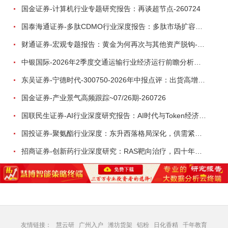
国金证券-计算机行业专题研究报告：再谈超节点-260724
国泰海通证券-多肽CDMO行业深度报告：多肽市场扩容带动CDMO产能扩建-260727
财通证券-宏观专题报告：黄金为何再次与其他资产脱钩-260726
中银国际-2026年2季度交通运输行业经济运行前瞻分析：地缘冲突致航运和航空景气度分化，交通基础设施板块总体呈现稳健特征-260724
东吴证券-宁德时代-300750-2026年中报点评：出货高增业绩稳健，回购彰显龙头信心-260726
国金证券-产业景气高频跟踪~07/26期-260726
国联民生证券-AI行业深度研究报告：AI时代与Token经济，从技术符号到数字石油-260801
国投证券-聚氨酯行业深度：东升西落格局深化，供需紧平衡驱动盈利修复-260804
招商证券-创新药行业深度研究：RAS靶向治疗，四十年不可成药的终结，与终结之后的治疗格局演化-260805
友情链接：
慧云研
广州入户
潍坊货架
铝粉
日化香精
千年教育