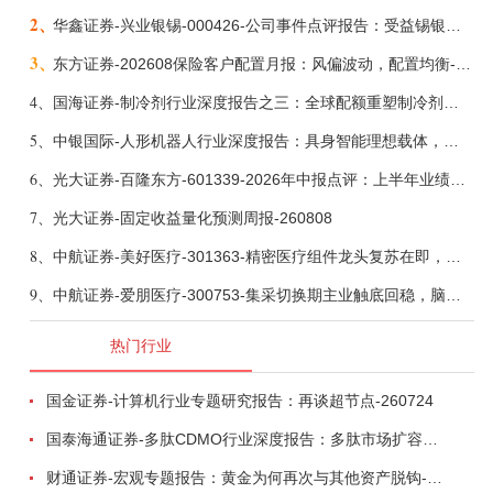
2、
华鑫证券-兴业银锡-000426-公司事件点评报告：受益锡银产品涨价，H1利润大幅预增-260807
3、
东方证券-202608保险客户配置月报：风偏波动，配置均衡-260807
4、
国海证券-制冷剂行业深度报告之三：全球配额重塑制冷剂价值，AI材料开启氟化工新时代-260806
5、
中银国际-人形机器人行业深度报告：具身智能理想载体，奇点渐至未来可期-260808
6、
光大证券-百隆东方-601339-2026年中报点评：上半年业绩表现高增，国内外产能均有亮眼表现-260807
7、
光大证券-固定收益量化预测周报-260808
8、
中航证券-美好医疗-301363-精密医疗组件龙头复苏在即，脑机接口打开成长新空间-260803
9、
中航证券-爱朋医疗-300753-集采切换期主业触底回稳，脑科学产品矩阵进入商业化验证-260804
热门行业
国金证券-计算机行业专题研究报告：再谈超节点-260724
国泰海通证券-多肽CDMO行业深度报告：多肽市场扩容带动CDMO产能扩建-260727
财通证券-宏观专题报告：黄金为何再次与其他资产脱钩-260726