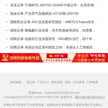
东吴证券-宁德时代-300750-2026年中报点评：出货高增业绩稳健，回购彰显龙头信心-260726
国金证券-产业景气高频跟踪~07/26期-260726
国联民生证券-AI行业深度研究报告：AI时代与Token经济，从技术符号到数字石油-260801
国投证券-聚氨酯行业深度：东升西落格局深化，供需紧平衡驱动盈利修复-260804
招商证券-创新药行业深度研究：RAS靶向治疗，四十年不可成药的终结，与终结之后的治疗格局演化-260805
招商证券-央国企动态系列报告之68：央国企人工智能应用场景专题-260803
友情链接：
慧云研
广州入户
潍坊货架
铝粉
日化香精
千年教育
客服Email：huiyunyan2021@126.com
Copyright©2018-2026 HUIYUNYAN.COM 备案序号：
冀ICP备18028519号-3
本网站用于投资学习与研究用途，如果您的文章和报告不愿意在我们平台展示，