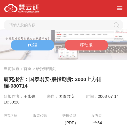
当前位置：
首页
> 研报详细页
研究报告：国泰君安-股指期货: 3000上方徘
徊-080714
研报作者：
王永锋
来自：
国泰君安
时间：
2008-07-14
10:59:20
股票名称
股票代码
研报类型
发布者
（PDF）
li***34