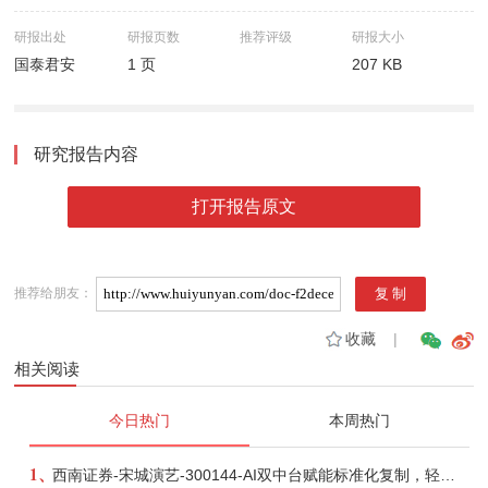
研报出处
研报页数
推荐评级
研报大小
国泰君安
1 页
207 KB
研究报告内容
打开报告原文
推荐给朋友：
收藏
|
相关阅读
今日热门
本周热门
1、
西南证券-宋城演艺-300144-AI双中台赋能标准化复制，轻重资产双轮打开文旅成长新空间-260731