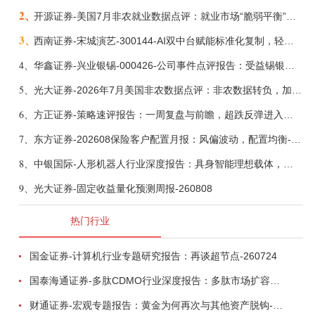
2、
开源证券-美国7月非农就业数据点评：就业市场“脆弱平衡”，美联储加息动力并不高-260808
3、
西南证券-宋城演艺-300144-AI双中台赋能标准化复制，轻重资产双轮打开文旅成长新空间-260731
4、
华鑫证券-兴业银锡-000426-公司事件点评报告：受益锡银产品涨价，H1利润大幅预增-260807
5、
光大证券-2026年7月美国非农数据点评：非农数据转负，加息预期继续收敛-260808
6、
方正证券-策略速评报告：一周复盘与前瞻，超跌反弹进入攻坚期-260808
7、
东方证券-202608保险客户配置月报：风偏波动，配置均衡-260807
8、
中银国际-人形机器人行业深度报告：具身智能理想载体，奇点渐至未来可期-260808
9、
光大证券-固定收益量化预测周报-260808
热门行业
国金证券-计算机行业专题研究报告：再谈超节点-260724
国泰海通证券-多肽CDMO行业深度报告：多肽市场扩容带动CDMO产能扩建-260727
财通证券-宏观专题报告：黄金为何再次与其他资产脱钩-260726