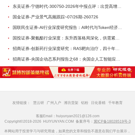
东吴证券-宁德时代-300750-2026年中报点评：出货高增业绩稳健，回购彰显龙头信心-260726
国金证券-产业景气高频跟踪~07/26期-260726
国联民生证券-AI行业深度研究报告：AI时代与Token经济，从技术符号到数字石油-260801
国投证券-聚氨酯行业深度：东升西落格局深化，供需紧平衡驱动盈利修复-260804
招商证券-创新药行业深度研究：RAS靶向治疗，四十年不可成药的终结，与终结之后的治疗格局演化-260805
招商证券-央国企动态系列报告之68：央国企人工智能应用场景专题-260803
友情链接：
慧云研
广州入户
潍坊货架
铝粉
日化香精
千年教育
客服Email：huiyunyan2021@126.com
Copyright©2018-2026 HUIYUNYAN.COM 备案序号：
冀ICP备18028519号-3
本网站用于投资学习与研究用途，如果您的文章和报告不愿意在我们平台展示，