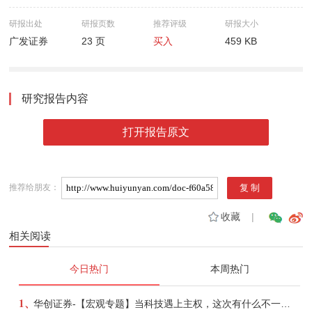
研报出处
研报页数
推荐评级
研报大小
广发证券
23 页
买入
459 KB
研究报告内容
打开报告原文
推荐给朋友：
收藏
|
相关阅读
今日热门
本周热门
1、
华创证券-【宏观专题】当科技遇上主权，这次有什么不一样？——海外科技思辨系列五-260808