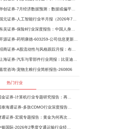
华创证券-7月经济数据预测：数据或偏平，等待政策推进-260805
国元证券-人工智能行业半月报（2026年7月第2期）：Kimi K3发布，引领开源大模型发展-260805
东吴证券-保险Ⅱ行业深度报告：中国人身险银保渠道系列报告二，他山之石，可以攻玉-260806
开源证券-药明康德-603259-公司信息更新报告：TIDES业务超预期增长，小分子D&M加速向上-260805
招商证券-A股流动性与风格跟踪月报：布局成长超跌反弹，保留部分再平衡配置-260805
上海证券-汽车与零部件行业周报：比亚迪机器人“小迪”8月亮相，“人工智能+”赋能邮政无人机无人车加速落地-260805
嘉世咨询-宠物主粮行业简析报告-260806
热门行业
国金证券-计算机行业专题研究报告：再谈超节点-260724
国泰海通证券-多肽CDMO行业深度报告：多肽市场扩容带动CDMO产能扩建-260727
财通证券-宏观专题报告：黄金为何再次与其他资产脱钩-260726
中银国际-2026年2季度交通运输行业经济运行前瞻分析：地缘冲突致航运和航空景气度分化，交通基础设施板块总体呈现稳健特征-260724