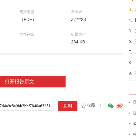
3、
研报类型
发布者
（PDF）
ZZ***23
4、
5、
推荐评级
研报大小
6、
234 KB
7、
8、
9、
打开报告原文
收藏
|