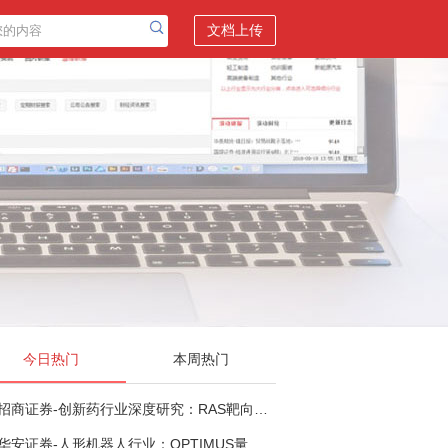
文档上传
今日热门
本周热门
招商证券-创新药行业深度研究：RAS靶向治疗，四十年不可成药的终结，与终结之后的治疗格局演化-260805
华安证券-人形机器人行业：OPTIMUS量产在即，核心零部件充分受益-260803