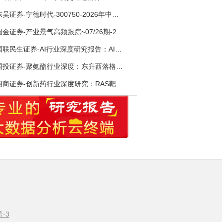
东吴证券-宁德时代-300750-2026年中报点评：出货高增业绩稳健，回购彰显龙头信心-260726
国金证券-产业景气高频跟踪~07/26期-260726
国联民生证券-AI行业深度研究报告：AI时代与Token经济，从技术符号到数字石油-260801
国投证券-聚氨酯行业深度：东升西落格局深化，供需紧平衡驱动盈利修复-260804
招商证券-创新药行业深度研究：RAS靶向治疗，四十年不可成药的终结，与终结之后的治疗格局演化-260805
号-3