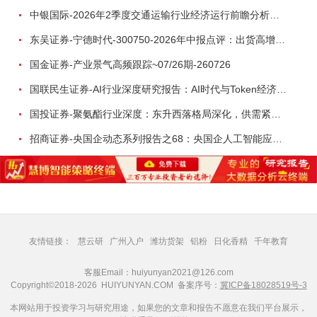
中银国际-2026年2季度交通运输行业经济运行前瞻分析：地缘冲突致航运和航空景气度分化，交通基础设施板块总体呈现稳健特征-260724
东吴证券-宁德时代-300750-2026年中报点评：出货高增业绩稳健，回购彰显龙头信心-260726
国金证券-产业景气高频跟踪~07/26期-260726
国联民生证券-AI行业深度研究报告：AI时代与Token经济，从技术符号到数字石油-260801
国投证券-聚氨酯行业深度：东升西落格局深化，供需紧平衡驱动盈利修复-260804
招商证券-央国企动态系列报告之68：央国企人工智能应用场景专题-260803
友情链接：
慧云研
广州入户
潍坊货架
铝粉
日化香精
千年教育
客服Email：huiyunyan2021@126.com
Copyright©2018-2026 HUIYUNYAN.COM 备案序号：
冀ICP备18028519号-3
本网站用于投资学习与研究用途，如果您的文章和报告不愿意在我们平台展示，