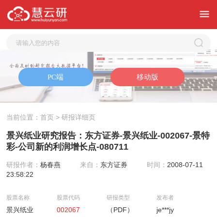
当前位置：
首页
> 研报详细页
景兴纸业研究报告：东方证券-景兴纸业-002067-景特
彩-公司新的利润增长点-080711
研报作者：
杨春燕
来自：
东方证券
时间：
2008-07-11
23:58:22
股票名称
股票代码
研报类型
发布者
景兴纸业
002067
（PDF）
je***jy