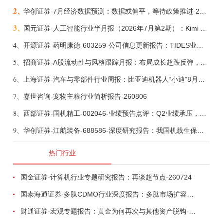
2、
华创证券-7月经济数据预测：数据或偏平，等待政策推进-260805
3、
国元证券-人工智能行业半月报（2026年7月第2期）：Kimi K3发布，引领开源大模型发展-260805
4、
开源证券-药明康德-603259-公司信息更新报告：TIDES业务超预期增长，小分子D&M加速向上-260805
5、
招商证券-A股流动性与风格跟踪月报：布局成长超跌反弹，保留部分再平衡配置-260805
6、
上海证券-汽车与零部件行业周报：比亚迪机器人“小迪”8月亮相，“人工智能+”赋能邮政无人机无人车加速落地-260805
7、
嘉世咨询-宠物主粮行业简析报告-260806
8、
西部证券-国机精工-002046-业绩预告点评：Q2业绩承压，看好金刚石散热与特种轴承业务-260804
9、
华创证券-江航装备-688586-深度研究报告：我国机载生保与燃油系统核心供应商，发力“民机+军贸+特种制冷”新质新域——华创交运|航空强国系列（十二）-260804
热门行业
国金证券-计算机行业专题研究报告：再谈超节点-260724
国泰海通证券-多肽CDMO行业深度报告：多肽市场扩容带动CDMO产能扩建-260727
财通证券-宏观专题报告：黄金为何再次与其他资产脱钩-260726