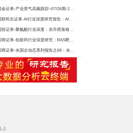
国金证券-产业景气高频跟踪~07/26期-260726
国联民生证券-AI行业深度研究报告：AI时代与Token经济，从技术符号到数字石油-260801
国投证券-聚氨酯行业深度：东升西落格局深化，供需紧平衡驱动盈利修复-260804
招商证券-创新药行业深度研究：RAS靶向治疗，四十年不可成药的终结，与终结之后的治疗格局演化-260805
招商证券-央国企动态系列报告之68：央国企人工智能应用场景专题-260803
号-3