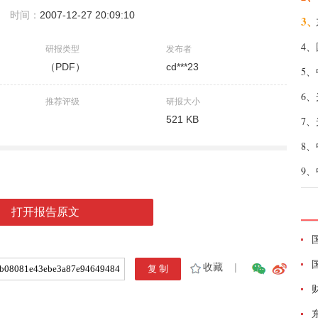
时间：
2007-12-27 20:09:10
3、
4、
研报类型
发布者
（PDF）
cd***23
5、
6、
推荐评级
研报大小
521 KB
7、
8、
9、
打开报告原文
收藏
|