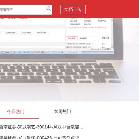
文档上传
今日热门
本周热门
西南证券-宋城演艺-300144-AI双中台赋能标准化复制，轻重资产双轮打开文旅成长新空间-260731
华鑫证券-兴业银锡-000426-公司事件点评报告：受益锡银产品涨价，H1利润大幅预增-260807