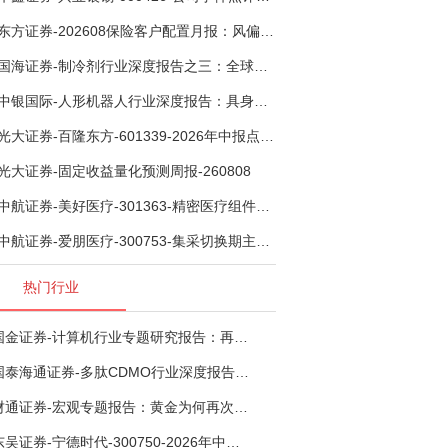
东方证券-202608保险客户配置月报：风偏波动，配置均衡-260807
国海证券-制冷剂行业深度报告之三：全球配额重塑制冷剂价值，AI材料开启氟化工新时代-260806
中银国际-人形机器人行业深度报告：具身智能理想载体，奇点渐至未来可期-260808
光大证券-百隆东方-601339-2026年中报点评：上半年业绩表现高增，国内外产能均有亮眼表现-260807
光大证券-固定收益量化预测周报-260808
中航证券-美好医疗-301363-精密医疗组件龙头复苏在即，脑机接口打开成长新空间-260803
中航证券-爱朋医疗-300753-集采切换期主业触底回稳，脑科学产品矩阵进入商业化验证-260804
热门行业
国金证券-计算机行业专题研究报告：再谈超节点-260724
国泰海通证券-多肽CDMO行业深度报告：多肽市场扩容带动CDMO产能扩建-260727
财通证券-宏观专题报告：黄金为何再次与其他资产脱钩-260726
东吴证券-宁德时代-300750-2026年中报点评：出货高增业绩稳健，回购彰显龙头信心-260726