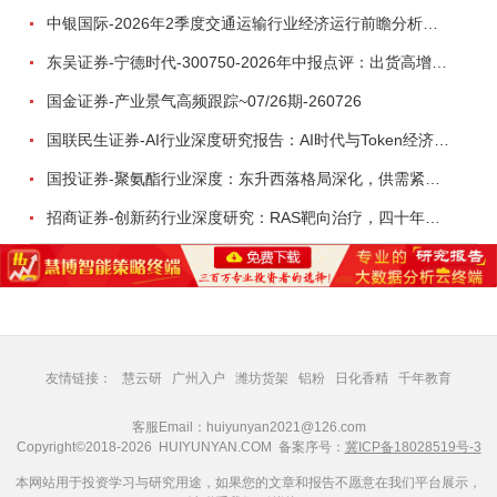
中银国际-2026年2季度交通运输行业经济运行前瞻分析：地缘冲突致航运和航空景气度分化，交通基础设施板块总体呈现稳健特征-260724
东吴证券-宁德时代-300750-2026年中报点评：出货高增业绩稳健，回购彰显龙头信心-260726
国金证券-产业景气高频跟踪~07/26期-260726
国联民生证券-AI行业深度研究报告：AI时代与Token经济，从技术符号到数字石油-260801
国投证券-聚氨酯行业深度：东升西落格局深化，供需紧平衡驱动盈利修复-260804
招商证券-创新药行业深度研究：RAS靶向治疗，四十年不可成药的终结，与终结之后的治疗格局演化-260805
友情链接：
慧云研
广州入户
潍坊货架
铝粉
日化香精
千年教育
客服Email：huiyunyan2021@126.com
Copyright©2018-2026 HUIYUNYAN.COM 备案序号：
冀ICP备18028519号-3
本网站用于投资学习与研究用途，如果您的文章和报告不愿意在我们平台展示，