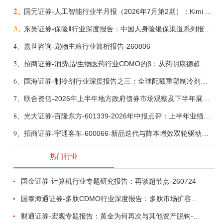
2、
国元证券-人工智能行业半月报（2026年7月第2期）：Kimi K3发布，引领开源大模型发展-260805
3、
东吴证券-保险Ⅱ行业深度报告：中国人身险银保渠道系列报告二，他山之石，可以攻玉-260806
4、
嘉世咨询-宠物主粮行业简析报告-260806
5、
招商证券-消费品/生物医药行业CDMO的β：从药明康德超预期，看好中国CDMO头部公司成长空间-260805
6、
国海证券-制冷剂行业深度报告之三：全球配额重塑制冷剂价值，AI材料开启氟化工新时代-260806
7、
联合资信-2026年上半年地方政府债券市场观察及下半年展望：积极财政政策提质增效，地方债务迈向长效治理-260806
8、
光大证券-百隆东方-601339-2026年中报点评：上半年业绩表现高增，国内外产能均有亮眼表现-260807
9、
招商证券-宇通客车-600066-新品迭代与降本增效双轮驱动，海外市场放量可期-260805
热门行业
国金证券-计算机行业专题研究报告：再谈超节点-260724
国泰海通证券-多肽CDMO行业深度报告：多肽市场扩容带动CDMO产能扩建-260727
财通证券-宏观专题报告：黄金为何再次与其他资产脱钩-260726