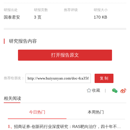
研报出处
研报页数
推荐评级
研报大小
国泰君安
3 页
170 KB
研究报告内容
打开报告原文
推荐给朋友：
收藏
|
相关阅读
今日热门
本周热门
1、
招商证券-创新药行业深度研究：RAS靶向治疗，四十年不可成药的终结，与终结之后的治疗格局演化-260805