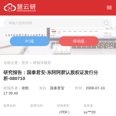
当前位置：
首页
> 研报详细页
研究报告：国泰君安-东阿阿胶认股权证发行分
析-080710
研报作者：
张晗
来自：
国泰君安
时间：
2008-07-10
17:39:49
股票名称
股票代码
研报类型
发布者
（PDF）
zo***20