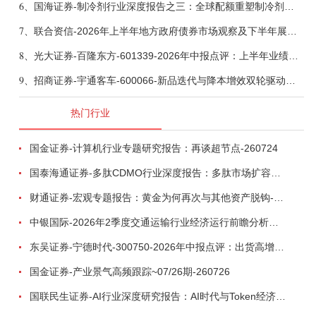
6、
国海证券-制冷剂行业深度报告之三：全球配额重塑制冷剂价值，AI材料开启氟化工新时代-260806
7、
联合资信-2026年上半年地方政府债券市场观察及下半年展望：积极财政政策提质增效，地方债务迈向长效治理-260806
8、
光大证券-百隆东方-601339-2026年中报点评：上半年业绩表现高增，国内外产能均有亮眼表现-260807
9、
招商证券-宇通客车-600066-新品迭代与降本增效双轮驱动，海外市场放量可期-260805
热门行业
国金证券-计算机行业专题研究报告：再谈超节点-260724
国泰海通证券-多肽CDMO行业深度报告：多肽市场扩容带动CDMO产能扩建-260727
财通证券-宏观专题报告：黄金为何再次与其他资产脱钩-260726
中银国际-2026年2季度交通运输行业经济运行前瞻分析：地缘冲突致航运和航空景气度分化，交通基础设施板块总体呈现稳健特征-260724
东吴证券-宁德时代-300750-2026年中报点评：出货高增业绩稳健，回购彰显龙头信心-260726
国金证券-产业景气高频跟踪~07/26期-260726
国联民生证券-AI行业深度研究报告：AI时代与Token经济，从技术符号到数字石油-260801