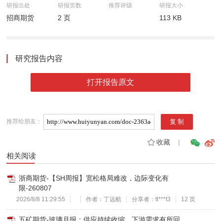
研报出处
研报页数
推荐评级
研报大小
招商期货
2 页
113 KB
研究报告内容
打开报告原文
推荐给朋友：
收藏
|
相关阅读
浙商期货-【SH周报】宽松格局难改，边际变化有
限-260807
2026/8/8 11:29:55
作者：丁远航
分享者：tt***t3
12 页
五矿期货-玻璃月报：供应持续收缩，下游需求有所回