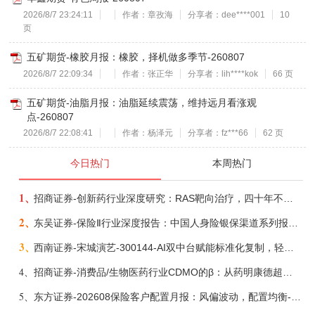
2026/8/7 23:24:11
作者：章孜海
分享者：dee****001
10
页
五矿期货-橡胶月报：橡胶，择机做多季节-260807
2026/8/7 22:09:34
作者：张正华
分享者：lih****kok
66 页
五矿期货-油脂月报：油脂延续震荡，维持远月看涨观
点-260807
2026/8/7 22:08:41
作者：杨泽元
分享者：fz***66
62 页
今日热门
本周热门
1、
招商证券-创新药行业深度研究：RAS靶向治疗，四十年不可成药的终结，与终结之后的治疗格局演化-260805
2、
东吴证券-保险Ⅱ行业深度报告：中国人身险银保渠道系列报告二，他山之石，可以攻玉-260806
3、
西南证券-宋城演艺-300144-AI双中台赋能标准化复制，轻重资产双轮打开文旅成长新空间-260731
4、
招商证券-消费品/生物医药行业CDMO的β：从药明康德超预期，看好中国CDMO头部公司成长空间-260805
5、
东方证券-202608保险客户配置月报：风偏波动，配置均衡-260807