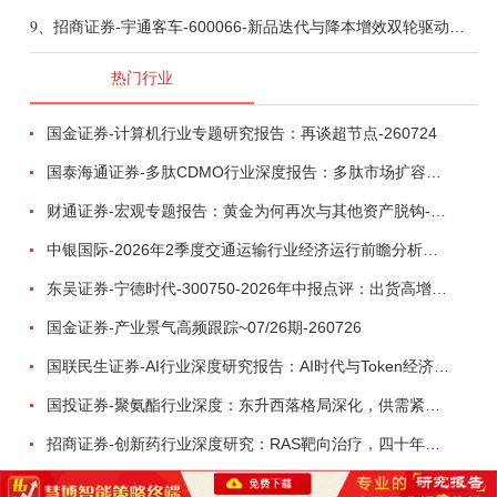
9、
招商证券-宇通客车-600066-新品迭代与降本增效双轮驱动，海外市场放量可期-260805
热门行业
国金证券-计算机行业专题研究报告：再谈超节点-260724
国泰海通证券-多肽CDMO行业深度报告：多肽市场扩容带动CDMO产能扩建-260727
财通证券-宏观专题报告：黄金为何再次与其他资产脱钩-260726
中银国际-2026年2季度交通运输行业经济运行前瞻分析：地缘冲突致航运和航空景气度分化，交通基础设施板块总体呈现稳健特征-260724
东吴证券-宁德时代-300750-2026年中报点评：出货高增业绩稳健，回购彰显龙头信心-260726
国金证券-产业景气高频跟踪~07/26期-260726
国联民生证券-AI行业深度研究报告：AI时代与Token经济，从技术符号到数字石油-260801
国投证券-聚氨酯行业深度：东升西落格局深化，供需紧平衡驱动盈利修复-260804
招商证券-创新药行业深度研究：RAS靶向治疗，四十年不可成药的终结，与终结之后的治疗格局演化-260805