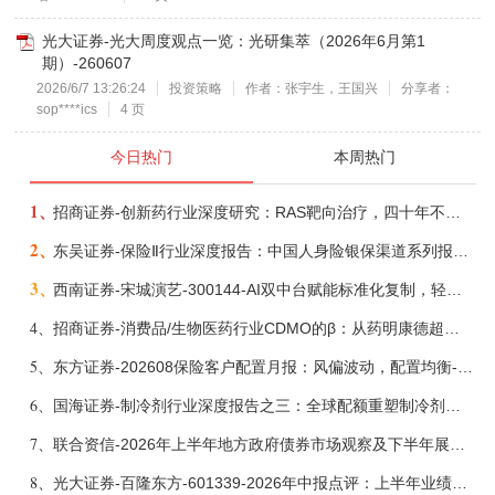
光大证券-光大周度观点一览：光研集萃（2026年6月第1
期）-260607
2026/6/7 13:26:24
投资策略
作者：张宇生，王国兴
分享者：
sop****ics
4 页
今日热门
本周热门
1、
招商证券-创新药行业深度研究：RAS靶向治疗，四十年不可成药的终结，与终结之后的治疗格局演化-260805
2、
东吴证券-保险Ⅱ行业深度报告：中国人身险银保渠道系列报告二，他山之石，可以攻玉-260806
3、
西南证券-宋城演艺-300144-AI双中台赋能标准化复制，轻重资产双轮打开文旅成长新空间-260731
4、
招商证券-消费品/生物医药行业CDMO的β：从药明康德超预期，看好中国CDMO头部公司成长空间-260805
5、
东方证券-202608保险客户配置月报：风偏波动，配置均衡-260807
6、
国海证券-制冷剂行业深度报告之三：全球配额重塑制冷剂价值，AI材料开启氟化工新时代-260806
7、
联合资信-2026年上半年地方政府债券市场观察及下半年展望：积极财政政策提质增效，地方债务迈向长效治理-260806
8、
光大证券-百隆东方-601339-2026年中报点评：上半年业绩表现高增，国内外产能均有亮眼表现-260807