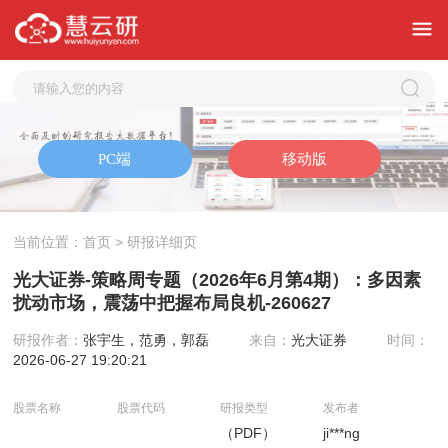
当前位置：
首页
> 研报详细页
光大证券-策略周专题（2026年6月第4期）：多因素
扰动市场，震荡中把握布局良机-260627
研报作者：
张宇生，范勇，郭磊
来自：
光大证券
时间：
2026-06-27 19:20:21
股票名称
股票代码
研报类型
发布者
（PDF）
ji***ng