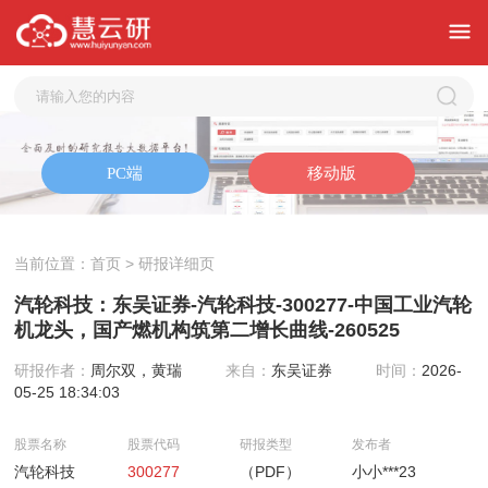
当前位置：
首页
> 研报详细页
汽轮科技：东吴证券-汽轮科技-300277-中国工业汽轮
机龙头，国产燃机构筑第二增长曲线-260525
研报作者：
周尔双，黄瑞
来自：
东吴证券
时间：
2026-
05-25 18:34:03
股票名称
股票代码
研报类型
发布者
汽轮科技
300277
（PDF）
小小***23