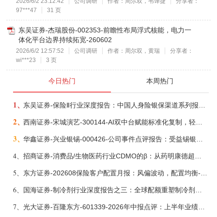
2026/6/2 23:12:42
公司调研
作者：周尔双，韦译捷
分享者：
97***47
31 页
东吴证券-杰瑞股份-002353-前瞻性布局浮式核能，电力一
体化平台边界持续拓宽-260602
2026/6/2 12:57:52
公司调研
作者：周尔双，黄瑞
分享者：
wi***23
3 页
今日热门
本周热门
1、
东吴证券-保险Ⅱ行业深度报告：中国人身险银保渠道系列报告二，他山之石，可以攻玉-260806
2、
西南证券-宋城演艺-300144-AI双中台赋能标准化复制，轻重资产双轮打开文旅成长新空间-260731
3、
华鑫证券-兴业银锡-000426-公司事件点评报告：受益锡银产品涨价，H1利润大幅预增-260807
4、
招商证券-消费品/生物医药行业CDMO的β：从药明康德超预期，看好中国CDMO头部公司成长空间-260805
5、
东方证券-202608保险客户配置月报：风偏波动，配置均衡-260807
6、
国海证券-制冷剂行业深度报告之三：全球配额重塑制冷剂价值，AI材料开启氟化工新时代-260806
7、
光大证券-百隆东方-601339-2026年中报点评：上半年业绩表现高增，国内外产能均有亮眼表现-260807