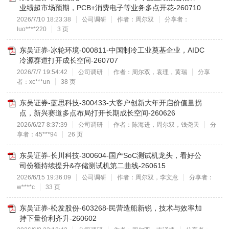
业绩超市场预期，PCB+消费电子等业务多点开花-260710
2026/7/10 18:23:38
公司调研
作者：周尔双
分享者：
luo****220
3 页
东吴证券-冰轮环境-000811-中国制冷工业奠基企业，AIDC
冷源赛道打开成长空间-260707
2026/7/7 19:54:42
公司调研
作者：周尔双，袁理，黄瑞
分享
者：xc***un
38 页
东吴证券-蓝思科技-300433-大客户创新大年开启价值量拐
点，新兴赛道多点布局打开长期成长空间-260626
2026/6/27 8:37:39
公司调研
作者：陈海进，周尔双，钱尧天
分
享者：45***94
26 页
东吴证券-长川科技-300604-国产SoC测试机龙头，看好公
司份额持续提升&存储测试机第二曲线-260615
2026/6/15 19:36:09
公司调研
作者：周尔双，李文意
分享者：
w****c
33 页
东吴证券-松发股份-603268-民营造船新锐，技术与效率加
持下量价利齐升-260602