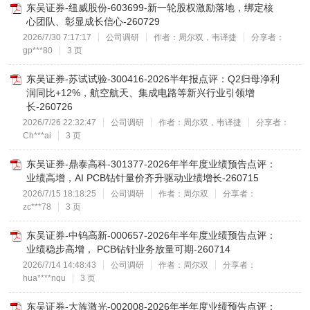
东吴证券-纽威股份-603699-新一轮股权激励落地，绑定核
心团队、彰显成长信心-260729
2026/7/30 7:17:17
公司调研
作者：周尔双，韦译捷
分享者：
gp***80
3 页
东吴证券-苏试试验-300416-2026半年报点评：Q2归母净利
润同比+12%，航空航天、集成电路等新兴行业引领增
长-260726
2026/7/26 22:32:47
公司调研
作者：周尔双，韦译捷
分享者：
Ch***ai
3 页
东吴证券-鼎泰高科-301377-2026年半年度业绩预告点评：
业绩高增，AI PCB钻针量价齐升驱动业绩增长-260715
2026/7/15 18:18:25
公司调研
作者：周尔双
分享者：
zc***78
3 页
东吴证券-中钨高新-000657-2026年半年度业绩预告点评：
业绩稳步高增， PCB钻针业务放量可期-260714
2026/7/14 14:48:43
公司调研
作者：周尔双
分享者：
hua****nqu
3 页
东吴证券-大族激光-002008-2026年半年度业绩预告点评：