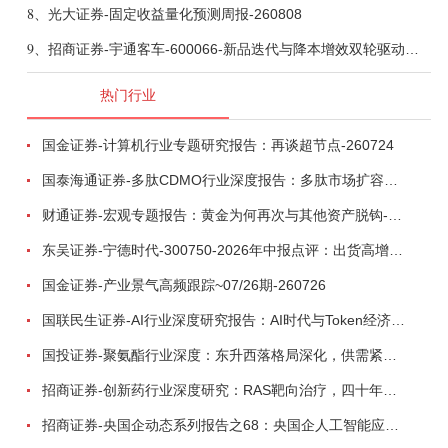
8、
光大证券-固定收益量化预测周报-260808
9、
招商证券-宇通客车-600066-新品迭代与降本增效双轮驱动，海外市场放量可期-260805
热门行业
国金证券-计算机行业专题研究报告：再谈超节点-260724
国泰海通证券-多肽CDMO行业深度报告：多肽市场扩容带动CDMO产能扩建-260727
财通证券-宏观专题报告：黄金为何再次与其他资产脱钩-260726
东吴证券-宁德时代-300750-2026年中报点评：出货高增业绩稳健，回购彰显龙头信心-260726
国金证券-产业景气高频跟踪~07/26期-260726
国联民生证券-AI行业深度研究报告：AI时代与Token经济，从技术符号到数字石油-260801
国投证券-聚氨酯行业深度：东升西落格局深化，供需紧平衡驱动盈利修复-260804
招商证券-创新药行业深度研究：RAS靶向治疗，四十年不可成药的终结，与终结之后的治疗格局演化-260805
招商证券-央国企动态系列报告之68：央国企人工智能应用场景专题-260803