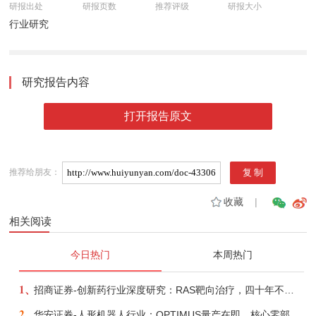
研报出处
研报页数
推荐评级
研报大小
行业研究
研究报告内容
打开报告原文
推荐给朋友：
收藏
|
相关阅读
今日热门
本周热门
1、
招商证券-创新药行业深度研究：RAS靶向治疗，四十年不可成药的终结，与终结之后的治疗格局演化-260805
2、
华安证券-人形机器人行业：OPTIMUS量产在即，核心零部件充分受益-260803