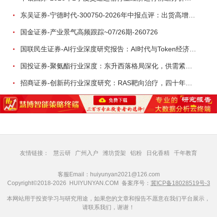
东吴证券-宁德时代-300750-2026年中报点评：出货高增业绩稳健，回购彰显龙头信心-260726
国金证券-产业景气高频跟踪~07/26期-260726
国联民生证券-AI行业深度研究报告：AI时代与Token经济，从技术符号到数字石油-260801
国投证券-聚氨酯行业深度：东升西落格局深化，供需紧平衡驱动盈利修复-260804
招商证券-创新药行业深度研究：RAS靶向治疗，四十年不可成药的终结，与终结之后的治疗格局演化-260805
友情链接：
慧云研
广州入户
潍坊货架
铝粉
日化香精
千年教育
客服Email：huiyunyan2021@126.com
Copyright©2018-2026 HUIYUNYAN.COM 备案序号：
冀ICP备18028519号-3
本网站用于投资学习与研究用途，如果您的文章和报告不愿意在我们平台展示，
请联系我们，谢谢！