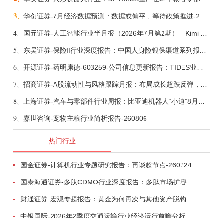
3、
华创证券-7月经济数据预测：数据或偏平，等待政策推进-260805
4、
国元证券-人工智能行业半月报（2026年7月第2期）：Kimi K3发布，引领开源大模型发展-260805
5、
东吴证券-保险Ⅱ行业深度报告：中国人身险银保渠道系列报告二，他山之石，可以攻玉-260806
6、
开源证券-药明康德-603259-公司信息更新报告：TIDES业务超预期增长，小分子D&M加速向上-260805
7、
招商证券-A股流动性与风格跟踪月报：布局成长超跌反弹，保留部分再平衡配置-260805
8、
上海证券-汽车与零部件行业周报：比亚迪机器人“小迪”8月亮相，“人工智能+”赋能邮政无人机无人车加速落地-260805
9、
嘉世咨询-宠物主粮行业简析报告-260806
热门行业
国金证券-计算机行业专题研究报告：再谈超节点-260724
国泰海通证券-多肽CDMO行业深度报告：多肽市场扩容带动CDMO产能扩建-260727
财通证券-宏观专题报告：黄金为何再次与其他资产脱钩-260726
中银国际-2026年2季度交通运输行业经济运行前瞻分析：地缘冲突致航运和航空景气度分化，交通基础设施板块总体呈现稳健特征-260724