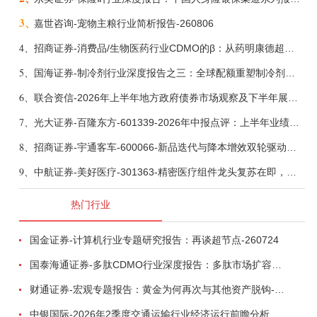
3、
嘉世咨询-宠物主粮行业简析报告-260806
4、
招商证券-消费品/生物医药行业CDMO的β：从药明康德超预期，看好中国CDMO头部公司成长空间-260805
5、
国海证券-制冷剂行业深度报告之三：全球配额重塑制冷剂价值，AI材料开启氟化工新时代-260806
6、
联合资信-2026年上半年地方政府债券市场观察及下半年展望：积极财政政策提质增效，地方债务迈向长效治理-260806
7、
光大证券-百隆东方-601339-2026年中报点评：上半年业绩表现高增，国内外产能均有亮眼表现-260807
8、
招商证券-宇通客车-600066-新品迭代与降本增效双轮驱动，海外市场放量可期-260805
9、
中航证券-美好医疗-301363-精密医疗组件龙头复苏在即，脑机接口打开成长新空间-260803
热门行业
国金证券-计算机行业专题研究报告：再谈超节点-260724
国泰海通证券-多肽CDMO行业深度报告：多肽市场扩容带动CDMO产能扩建-260727
财通证券-宏观专题报告：黄金为何再次与其他资产脱钩-260726
中银国际-2026年2季度交通运输行业经济运行前瞻分析：地缘冲突致航运和航空景气度分化，交通基础设施板块总体呈现稳健特征-260724