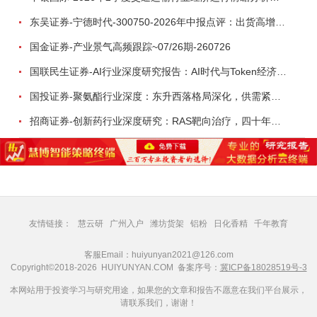
东吴证券-宁德时代-300750-2026年中报点评：出货高增业绩稳健，回购彰显龙头信心-260726
国金证券-产业景气高频跟踪~07/26期-260726
国联民生证券-AI行业深度研究报告：AI时代与Token经济，从技术符号到数字石油-260801
国投证券-聚氨酯行业深度：东升西落格局深化，供需紧平衡驱动盈利修复-260804
招商证券-创新药行业深度研究：RAS靶向治疗，四十年不可成药的终结，与终结之后的治疗格局演化-260805
友情链接：
慧云研
广州入户
潍坊货架
铝粉
日化香精
千年教育
客服Email：huiyunyan2021@126.com
Copyright©2018-2026 HUIYUNYAN.COM 备案序号：
冀ICP备18028519号-3
本网站用于投资学习与研究用途，如果您的文章和报告不愿意在我们平台展示，
请联系我们，谢谢！