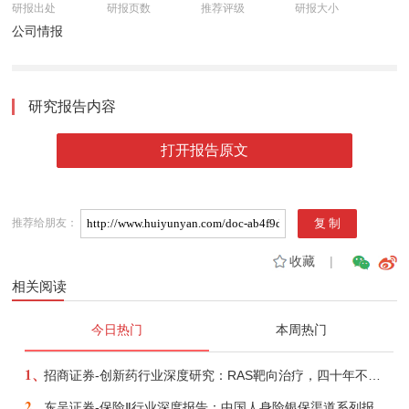
研报出处
研报页数
推荐评级
研报大小
公司情报
研究报告内容
打开报告原文
推荐给朋友：
收藏
|
相关阅读
今日热门
本周热门
1、
招商证券-创新药行业深度研究：RAS靶向治疗，四十年不可成药的终结，与终结之后的治疗格局演化-260805
2、
东吴证券-保险Ⅱ行业深度报告：中国人身险银保渠道系列报告二，他山之石，可以攻玉-260806