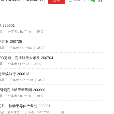
260801
晶
分享者：hu***ng
30 页
振-260725
泽晶
分享者：nj***83
35 页
O竞速，商业航天大爆发-260704
晶
分享者：ji***n2
34 页
续前行-260613
泽晶
分享者：25***29
35 页
O引领商业航天新风潮-260606
晶
分享者：h1***25
39 页
，拉动半导体产业链-260531
泽晶，孟令儒奇
分享者：ste****ve6
33 页