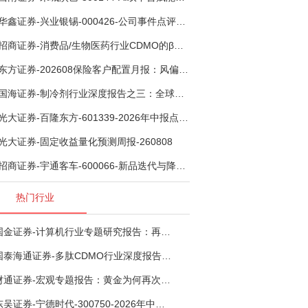
华鑫证券-兴业银锡-000426-公司事件点评报告：受益锡银产品涨价，H1利润大幅预增-260807
招商证券-消费品/生物医药行业CDMO的β：从药明康德超预期，看好中国CDMO头部公司成长空间-260805
东方证券-202608保险客户配置月报：风偏波动，配置均衡-260807
国海证券-制冷剂行业深度报告之三：全球配额重塑制冷剂价值，AI材料开启氟化工新时代-260806
光大证券-百隆东方-601339-2026年中报点评：上半年业绩表现高增，国内外产能均有亮眼表现-260807
光大证券-固定收益量化预测周报-260808
招商证券-宇通客车-600066-新品迭代与降本增效双轮驱动，海外市场放量可期-260805
热门行业
国金证券-计算机行业专题研究报告：再谈超节点-260724
国泰海通证券-多肽CDMO行业深度报告：多肽市场扩容带动CDMO产能扩建-260727
财通证券-宏观专题报告：黄金为何再次与其他资产脱钩-260726
东吴证券-宁德时代-300750-2026年中报点评：出货高增业绩稳健，回购彰显龙头信心-260726