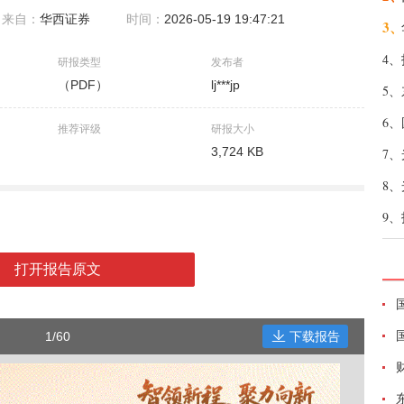
来自：
华西证券
时间：
2026-05-19 19:47:21
3、
4、
研报类型
发布者
（PDF）
lj***jp
5、
6、
推荐评级
研报大小
3,724 KB
7、
8、
9、
打开报告原文
1/60
下载报告