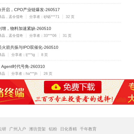
启，CPO产业链爆发-260517
泽晶，孟令儒奇
分享者：砂砾***71
32 页
，物料加速紧缺-260510
泽晶，孟令儒奇
分享者：33***06
31 页
箭共振与IPO双催化-260510
泽晶
分享者：lj***ig
8 页
gent时代号角-260310
泽晶
分享者：ha***jh
26 页
云研
广州入户
潍坊货架
铝粉
日化香精
千年教育