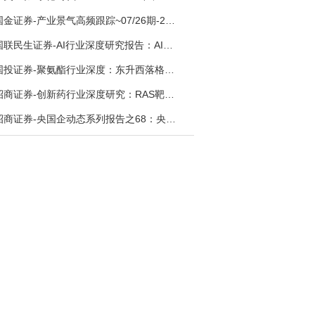
国金证券-产业景气高频跟踪~07/26期-260726
国联民生证券-AI行业深度研究报告：AI时代与Token经济，从技术符号到数字石油-260801
国投证券-聚氨酯行业深度：东升西落格局深化，供需紧平衡驱动盈利修复-260804
招商证券-创新药行业深度研究：RAS靶向治疗，四十年不可成药的终结，与终结之后的治疗格局演化-260805
招商证券-央国企动态系列报告之68：央国企人工智能应用场景专题-260803