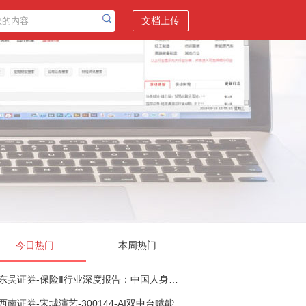
文档上传
今日热门
本周热门
东吴证券-保险Ⅱ行业深度报告：中国人身险银保渠道系列报告二，他山之石，可以攻玉-260806
西南证券-宋城演艺-300144-AI双中台赋能标准化复制，轻重资产双轮打开文旅成长新空间-260731