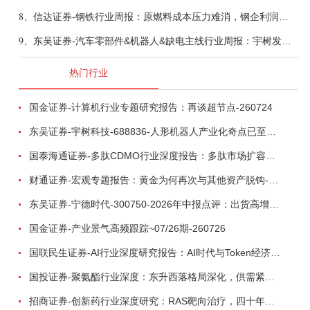
8、
信达证券-钢铁行业周报：原燃料成本压力难消，钢企利润或短期承压-260809
9、
东吴证券-汽车零部件&机器人&缺电主线行业周报：宇树发行价确认，卡特彼勒重启中速机项目-260809
热门行业
国金证券-计算机行业专题研究报告：再谈超节点-260724
东吴证券-宇树科技-688836-人形机器人产业化奇点已至，商业化龙头向AGI迈进-260809
国泰海通证券-多肽CDMO行业深度报告：多肽市场扩容带动CDMO产能扩建-260727
财通证券-宏观专题报告：黄金为何再次与其他资产脱钩-260726
东吴证券-宁德时代-300750-2026年中报点评：出货高增业绩稳健，回购彰显龙头信心-260726
国金证券-产业景气高频跟踪~07/26期-260726
国联民生证券-AI行业深度研究报告：AI时代与Token经济，从技术符号到数字石油-260801
国投证券-聚氨酯行业深度：东升西落格局深化，供需紧平衡驱动盈利修复-260804
招商证券-创新药行业深度研究：RAS靶向治疗，四十年不可成药的终结，与终结之后的治疗格局演化-260805