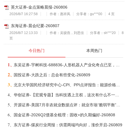
英大证券-金点策略晨报-260806
2026/8/7 16:27:58
作者：惠祥凤
分享者：gu***00
4 页
东海证券-晨会纪要-260807
2026/8/7 12:13:33
作者：吴骏燕，刘思佳
分享者：sh***20
8
页
今日热门
本周热门
1、
东吴证券-宇树科技-688836-人形机器人产业化奇点已至，商业化龙头向AGI迈进-260809
2、
国投证券-大跌之后：总会有些变化-260809
3、
北京大学国民经济研究中心-CPI、PPI点评报告：能源价格继续下降，通胀率小幅走低-260809
4、
华创证券-【宏观专题】当科技遇上主权，这次有什么不一样？——海外科技思辨系列五-260808
5、
开源证券-美国7月非农就业数据点评：就业市场“脆弱平衡”，美联储加息动力并不高-260808
6、
国金证券-2026Q2债基全梳理：固收+的久期偏好-260808
7、
东方证券-煤炭行业周报：供需两端均向好，涨价开启-260809