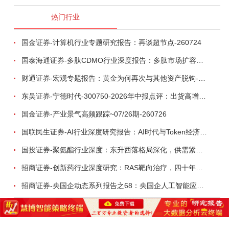
热门行业
国金证券-计算机行业专题研究报告：再谈超节点-260724
国泰海通证券-多肽CDMO行业深度报告：多肽市场扩容带动CDMO产能扩建-260727
财通证券-宏观专题报告：黄金为何再次与其他资产脱钩-260726
东吴证券-宁德时代-300750-2026年中报点评：出货高增业绩稳健，回购彰显龙头信心-260726
国金证券-产业景气高频跟踪~07/26期-260726
国联民生证券-AI行业深度研究报告：AI时代与Token经济，从技术符号到数字石油-260801
国投证券-聚氨酯行业深度：东升西落格局深化，供需紧平衡驱动盈利修复-260804
招商证券-创新药行业深度研究：RAS靶向治疗，四十年不可成药的终结，与终结之后的治疗格局演化-260805
招商证券-央国企动态系列报告之68：央国企人工智能应用场景专题-260803