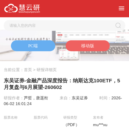
当前位置：
首页
> 研报详细页
东吴证券-金融产品深度报告：纳斯达克100ETF，5
月复盘与6月展望-260602
研报作者：
芦哲，唐遥衔
来自：
东吴证券
时间：
2026-
06-02 16:01:24
股票名称
股票代码
研报类型
发布者
（PDF）
mu***xu