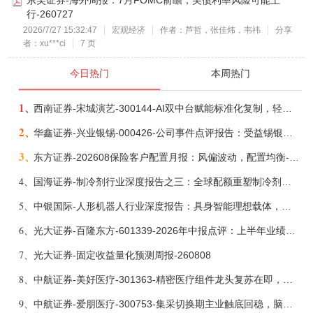
行-260727
2026/7/27 15:32:47
宏观经济
作者：芦哲，张佳炜，韦祎
分享
者：xu***ci
7 页
今日热门
本周热门
1、
西南证券-宋城演艺-300144-AI双中台赋能标准化复制，轻重资产双轮打开文旅成长新空间-260731
2、
华鑫证券-兴业银锡-000426-公司事件点评报告：受益锡银产品涨价，H1利润大幅预增-260807
3、
东方证券-202608保险客户配置月报：风偏波动，配置均衡-260807
4、
国海证券-制冷剂行业深度报告之三：全球配额重塑制冷剂价值，AI材料开启氟化工新时代-260806
5、
中银国际-人形机器人行业深度报告：具身智能理想载体，奇点渐至未来可期-260808
6、
光大证券-百隆东方-601339-2026年中报点评：上半年业绩表现高增，国内外产能均有亮眼表现-260807
7、
光大证券-固定收益量化预测周报-260808
8、
中航证券-美好医疗-301363-精密医疗组件龙头复苏在即，脑机接口打开成长新空间-260803
9、
中航证券-爱朋医疗-300753-集采切换期主业触底回稳，脑科学产品矩阵进入商业化验证-260804